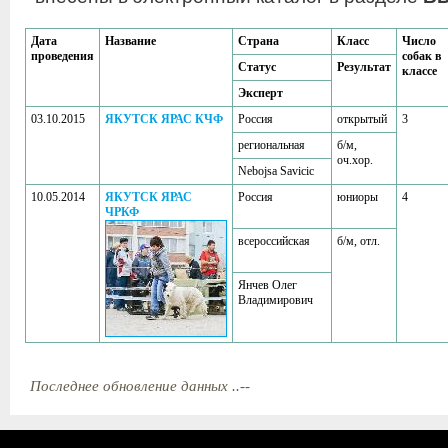
Дата
Название
Страна
Класс
Число
проведения
собак в
Статус
Результат
классе
Эксперт
03.10.2015
ЯКУТСК ЯРАС КЧФ
Россия
открытый
3
региональная
б/м,
оч.хор.
Nebojsa Savicic
10.05.2014
ЯКУТСК ЯРАС
Россия
юниоры
4
ЧРКФ
всероссийская
б/м, отл.
Янчев Олег
Владимирович
Последнее обновление данных ..--