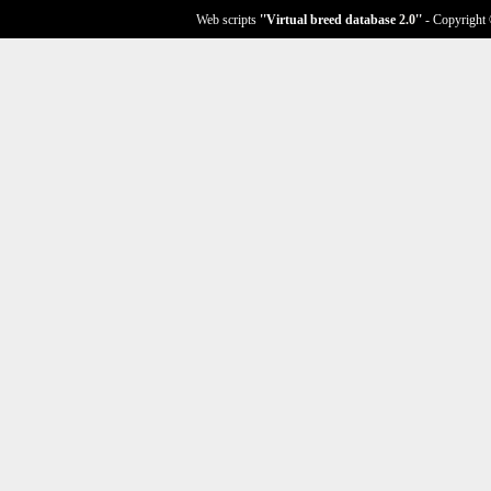
Web scripts
''Virtual breed database
2.0
''
- Copyright