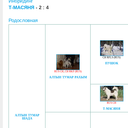
Инбридинг
Т-МАСЯНЯ
- 2 : 4
Родословная
CH RFLS (RUS)
ПУШОК
RUS CH
,
CH RKF (RUS)
АЛТЫН ТУМАР РАХЫМ
RUS CH
Т-МАСЯНЯ
АЛТЫН ТУМАР
ШАДА