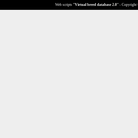
Web scripts
''Virtual breed database
2.0
''
- Copyright