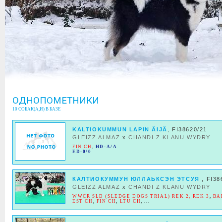
ОДНОПОМЕТНИКИ
10 СОБАК(А,И) В БАЗЕ
KALTIOKUMMUN LAPIN ÄIJÄ
, FI38620/21
GLEIZZ ALMAZ
x
CHANDI Z KLANU WYDRY
FIN CH
,
HD-A/A
ED-0/0
КАЛТИОКУММУН ЮЛЛАЬКСЭН ЭТСУЯ
, FI38
GLEIZZ ALMAZ
x
CHANDI Z KLANU WYDRY
WWCR SLD (SLEDGE DOGS TRIAL) REK 2, REK 3
,
BA
EST CH
,
FIN CH
,
LTU CH
, ...