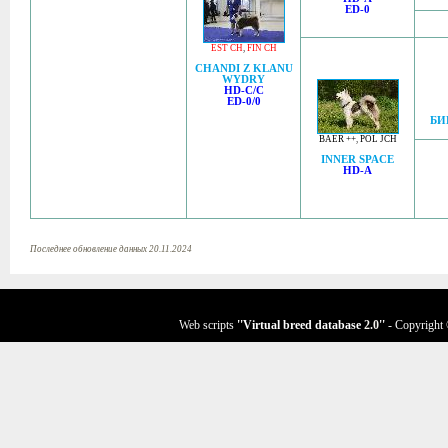
ED-0
EST CH
,
FIN CH
CHANDI Z KLANU
WYDRY
HD-C/C
ED-0/0
БИ
BAER ++
,
POL JCH
INNER SPACE
HD-A
Последнее обновление данных 20.11.2024
Web scripts
''Virtual breed database
2.0
''
- Copyright