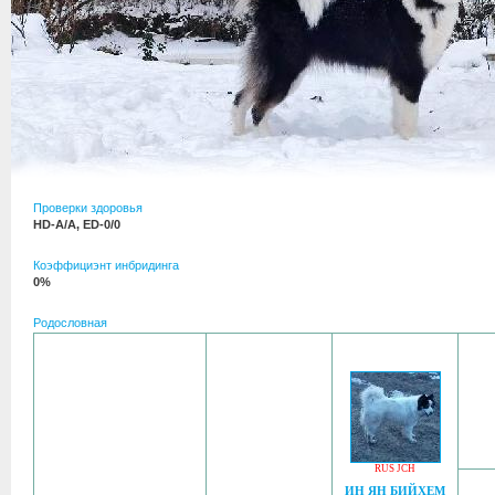
Проверки здоровья
HD-A/A, ED-0/0
Коэффициэнт инбридинга
0%
Родословная
RUS JCH
ИН ЯН БИЙХЕМ