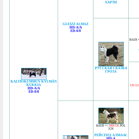
ХАРТИ
GLEIZZ ALMAZ
HD-A/A
ED-0/0
BAER 
РУССКАЯ СКАЗКА
ГРОЗА
KALTIOKUMMUN KYLMÄN
KUKKIA
CH CL
HD-A/A
ED-0/0
BAER ++
,
SRB CH
,
POL
JCH
РЕЙСЕНД АЛМААС
HD-A