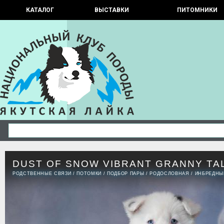
КАТАЛОГ
ВЫСТАВКИ
ПИТОМНИКИ
DUST OF SNOW VIBRANT GRANNY TA
РОДСТВЕННЫЕ СВЯЗИ
/
ПОТОМКИ
/
ПОДБОР ПАРЫ
/
РОДОСЛОВНАЯ
/
ИНБРЕДНЫ