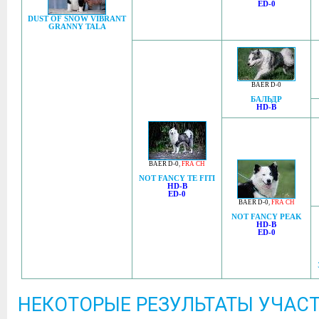
ED-0
DUST OF SNOW VIBRANT
GRANNY TALA
BAER D-0
БАЛЬДР
HD-B
BAER D-0
,
FRA CH
NOT FANCY TE FITI
HD-B
ED-0
BAER D-0
,
FRA CH
NOT FANCY PEAK
HD-B
ED-0
НЕКОТОРЫЕ РЕЗУЛЬТАТЫ УЧАСТ