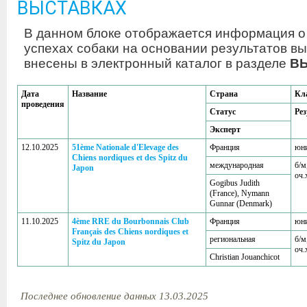
ВЫСТАВКАХ
В данном блоке отображается информация о
успехах собаки на основании результатов вы
внесены в электронный каталог в разделе
В
Дата
Название
Страна
Кл
проведения
Статус
Рез
Эксперт
12.10.2025
51ème Nationale d'Elevage des
Франция
юн
Chiens nordiques et des Spitz du
международная
б/м
Japon
оч.
Gogibus Judith
(France), Nymann
Gunnar (Denmark)
11.10.2025
4ème RRE du Bourbonnais Club
Франция
юн
Français des Chiens nordiques et
региональная
б/м
Spitz du Japon
оч.
Christian Jouanchicot
Последнее обновление данных 13.03.2025