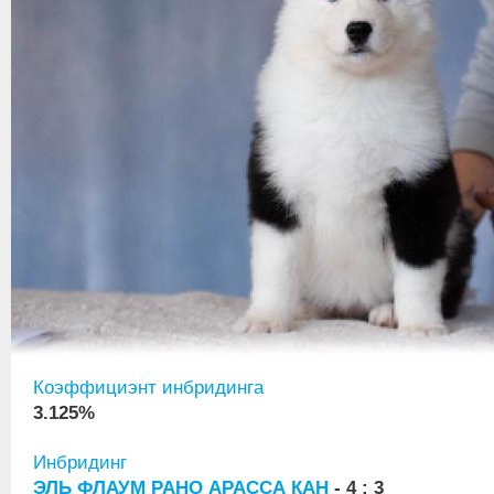
Коэффициэнт инбридинга
3.125%
Инбридинг
ЭЛЬ ФЛАУМ РАНО АРАССА КАН
- 4 : 3