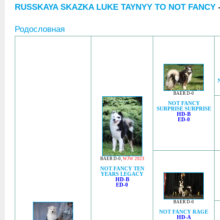
RUSSKAYA SKAZKA LUKE TAYNYY TO NOT FANCY
-
Родословная
BAER D-0
NOT FANCY
SURPRISE SURPRISE
HD-B
ED-0
BAER D-0
,
WJW 2023
NOT FANCY TEN
YEARS LEGACY
HD-B
ED-0
BAER D-0
NOT FANCY RAGE
HD-A