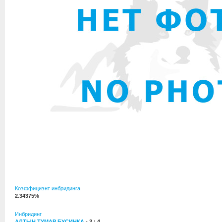
Коэффициэнт инбридинга
2.34375%
Инбридинг
АЛТЫН ТУМАР БУСИНКА
- 3 : 4