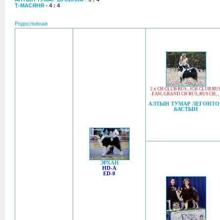
Т-МАСЯНЯ
- 4 : 4
Родословная
2 x CH CLUB RUS
,
JCH CLUB RU
EAW
,
GRAND CH RUS
,
RUS CH
, ..
АЛТЫН ТУМАР ЛЕГОНТО
БАСТЫН
ЭРХАН
HD-A
ED-0