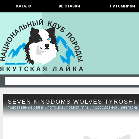
КАТАЛОГ
ВЫСТАВКИ
ПИТОМНИКИ
SEVEN KINGDOMS WOLVES TYROSHI
РОДСТВЕННЫЕ СВЯЗИ
/
ПОТОМКИ
/
ПОДБОР ПАРЫ
/
РОДОСЛОВНАЯ
/
ИНБРЕДНЫ