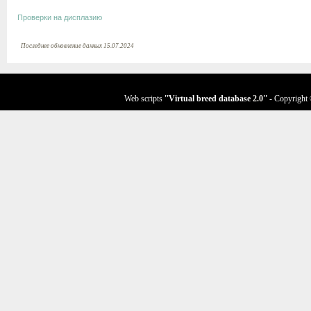
Проверки на дисплазию
Последнее обновление данных 15.07.2024
Web scripts
''Virtual breed database
2.0
''
- Copyright