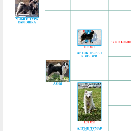
ЧИМГИ ТУРА
ВАРЮШКА
3 x CH CLUB RU
RUS JCH
АРТИК ТРЭВЕЛ
КЭНЧЭРИ
АЗИЯ
RUS JCH
АЛТЫН ТУМАР