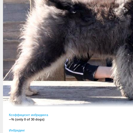
Коэффициэнт инбридинга
--% (only 0 of 30 dogs)
Инбридинг