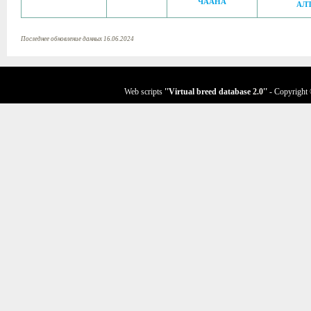
ЧААНА
АЛ
Последнее обновление данных 16.06.2024
Web scripts
''Virtual breed database
2.0
''
- Copyright