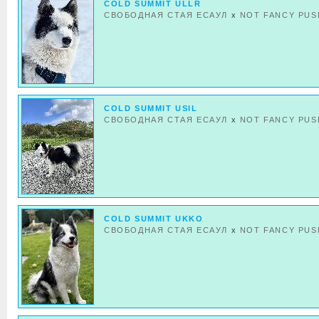
COLD SUMMIT ULLR
СВОБОДНАЯ СТАЯ ЕСАУЛ
x
NOT FANCY PUS
COLD SUMMIT USIL
СВОБОДНАЯ СТАЯ ЕСАУЛ
x
NOT FANCY PUS
COLD SUMMIT UKKO
СВОБОДНАЯ СТАЯ ЕСАУЛ
x
NOT FANCY PUS