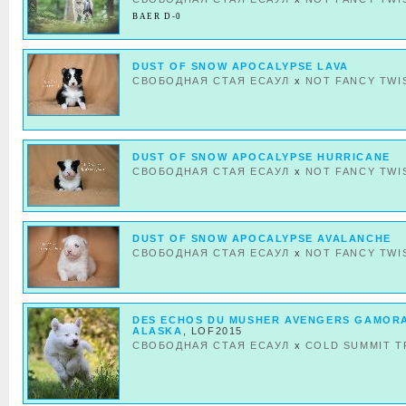
BAER D-0
DUST OF SNOW APOCALYPSE LAVA
СВОБОДНАЯ СТАЯ ЕСАУЛ
x
NOT FANCY TWI
DUST OF SNOW APOCALYPSE HURRICANE
СВОБОДНАЯ СТАЯ ЕСАУЛ
x
NOT FANCY TWI
DUST OF SNOW APOCALYPSE AVALANCHE
СВОБОДНАЯ СТАЯ ЕСАУЛ
x
NOT FANCY TWI
DES ECHOS DU MUSHER AVENGERS GAMOR
ALASKA
, LOF2015
СВОБОДНАЯ СТАЯ ЕСАУЛ
x
COLD SUMMIT T