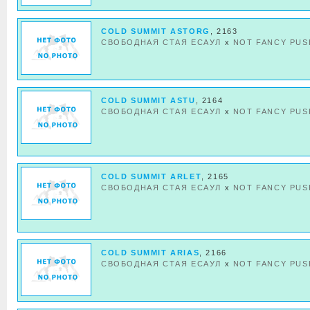
COLD SUMMIT ASTORG
, 2163
СВОБОДНАЯ СТАЯ ЕСАУЛ
x
NOT FANCY PUS
COLD SUMMIT ASTU
, 2164
СВОБОДНАЯ СТАЯ ЕСАУЛ
x
NOT FANCY PUS
COLD SUMMIT ARLET
, 2165
СВОБОДНАЯ СТАЯ ЕСАУЛ
x
NOT FANCY PUS
COLD SUMMIT ARIAS
, 2166
СВОБОДНАЯ СТАЯ ЕСАУЛ
x
NOT FANCY PUS