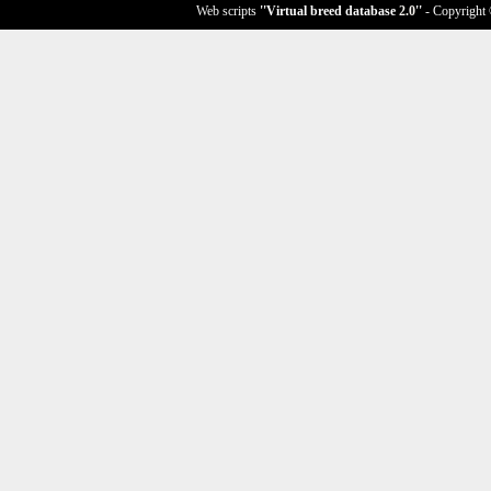
Web scripts
''Virtual breed database
2.0
''
- Copyright