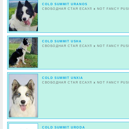
COLD SUMMIT URANOS
СВОБОДНАЯ СТАЯ ЕСАУЛ
x
NOT FANCY PUS
COLD SUMMIT USHA
СВОБОДНАЯ СТАЯ ЕСАУЛ
x
NOT FANCY PUS
COLD SUMMIT UNXIA
СВОБОДНАЯ СТАЯ ЕСАУЛ
x
NOT FANCY PUS
COLD SUMMIT URODA