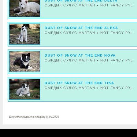
DUST OF SNOW AT THE END DELTA
СЫРДЫК СУЛУС МАЛТАН
x
NOT FANCY PYL’
DUST OF SNOW AT THE END ALEXA
СЫРДЫК СУЛУС МАЛТАН
x
NOT FANCY PYL’
DUST OF SNOW AT THE END NOVA
СЫРДЫК СУЛУС МАЛТАН
x
NOT FANCY PYL’
DUST OF SNOW AT THE END TIKA
СЫРДЫК СУЛУС МАЛТАН
x
NOT FANCY PYL’
Последнее обновление данных 14.04.2026