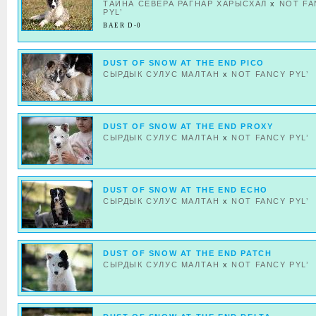
ТАЙНА СЕВЕРА РАГНАР ХАРЫСХАЛ
x
NOT FA
PYL’
BAER D-0
DUST OF SNOW AT THE END PICO
СЫРДЫК СУЛУС МАЛТАН
x
NOT FANCY PYL’
DUST OF SNOW AT THE END PROXY
СЫРДЫК СУЛУС МАЛТАН
x
NOT FANCY PYL’
DUST OF SNOW AT THE END ECHO
СЫРДЫК СУЛУС МАЛТАН
x
NOT FANCY PYL’
DUST OF SNOW AT THE END PATCH
СЫРДЫК СУЛУС МАЛТАН
x
NOT FANCY PYL’