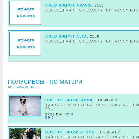
COLD SUMMIT ARAVIS
, 2167
СВОБОДНАЯ СТАЯ ЕСАУЛ
x
NOT FANCY PUS
COLD SUMMIT ALTA
, 2168
СВОБОДНАЯ СТАЯ ЕСАУЛ
x
NOT FANCY PUS
ПОЛУСИБСЫ - ПО МАТЕРИ
18 СОБАК(А,И) В БАЗЕ
DUST OF SNOW SIMBA
, LOF387/60
ТАЙНА СЕВЕРА РАГНАР ХАРЫСХАЛ
x
NOT FA
PYL’
BAER D-0
,
HD-B
ED-0
DUST OF SNOW STITCH
, LOF385/101
ТАЙНА СЕВЕРА РАГНАР ХАРЫСХАЛ
x
NOT FA