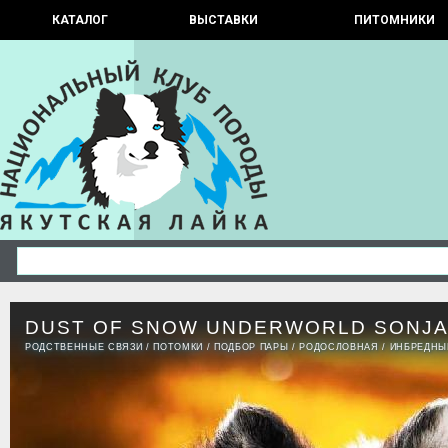
КАТАЛОГ
ВЫСТАВКИ
ПИТОМНИКИ
DUST OF SNOW UNDERWORLD SONJA
РОДСТВЕННЫЕ СВЯЗИ
/
ПОТОМКИ
/
ПОДБОР ПАРЫ
/
РОДОСЛОВНАЯ
/
ИНБРЕДНЫ