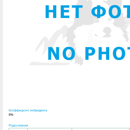
Коэффициэнт инбридинга
0%
Родословная