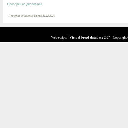
Проверки на дисплазию
Последнее обновление данных 21.02.2024
Web scripts
''Virtual breed database
2.0
''
- Copyright