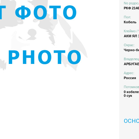
No родос
РКФ 2146
Пол:
Кобель
Клеймо / 
АКМ ЯЛ 
Окрас:
Черно-б
Владелец
АРБУГА
Адрес:
Россия
Потомков
0 кобеле
0 сук
ОСН