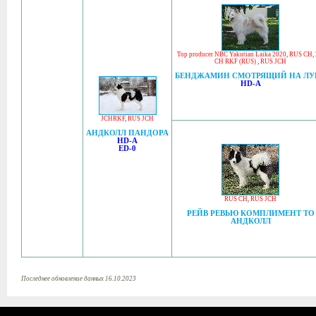
Top producer NBC Yakutian Laika 2020
,
RUS CH
,
CH RKF (RUS)
,
RUS JCH
БЕНДЖАМИН СМОТРЯЩИЙ НА ЛУ
HD-A
JCHRKF
,
RUS JCH
АНДКОЛЛ ПАНДОРА
HD-A
ED-0
RUS CH
,
RUS JCH
РЕЙВ РЕВЬЮ КОМПЛИМЕНТ ТО
АНДКОЛЛ
Последнее обновление данных 16.10.2023