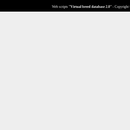
Web scripts
''Virtual breed database
2.0
''
- Copyright