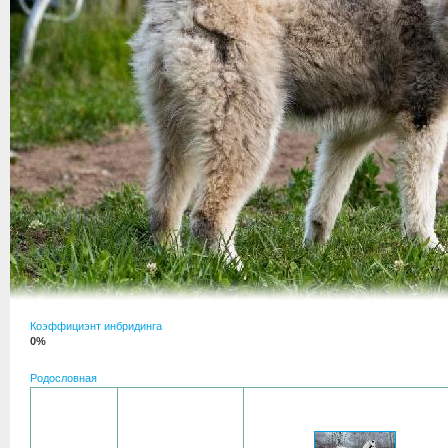
Коэффициэнт инбридинга
0%
Родословная