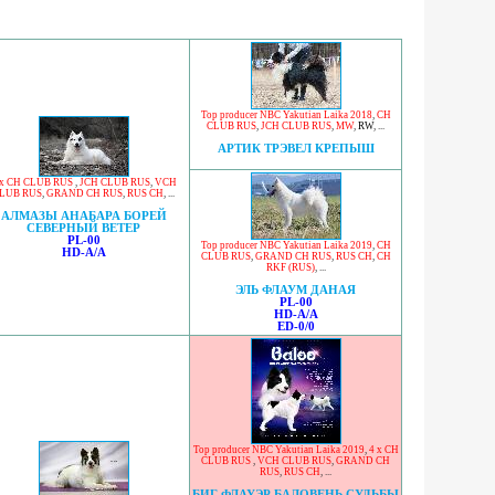
Top producer NBC Yakutian Laika 2018
,
CH
CLUB RUS
,
JCH CLUB RUS
,
MW
,
RW
, ...
АРТИК ТРЭВЕЛ КРЕПЫШ
 x CH CLUB RUS
,
JCH CLUB RUS
,
VCH
LUB RUS
,
GRAND CH RUS
,
RUS CH
, ...
АЛМАЗЫ АНАБАРА БОРЕЙ
СЕВЕРНЫЙ ВЕТЕР
PL-00
Top producer NBC Yakutian Laika 2019
,
CH
HD-A/A
CLUB RUS
,
GRAND CH RUS
,
RUS CH
,
CH
RKF (RUS)
, ...
ЭЛЬ ФЛАУМ ДАНАЯ
PL-00
HD-A/A
ED-0/0
Top producer NBC Yakutian Laika 2019
,
4 x CH
CLUB RUS
,
VCH CLUB RUS
,
GRAND CH
RUS
,
RUS CH
, ...
БИГ ФЛАУЭР БАЛОВЕНЬ СУДЬБЫ