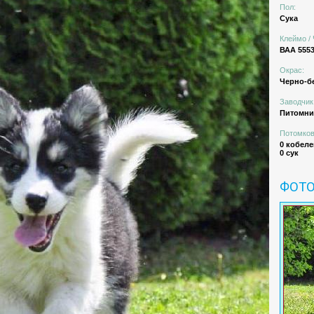
Пол:
Сука
Клеймо / 
ВАА 555
Окрас:
Черно-б
Заводчик
Питомн
Потомков
0 кобеле
0 сук
ФОТ