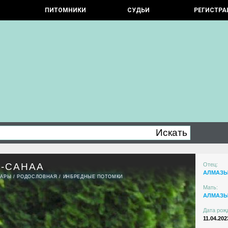
ПИТОМНИКИ
СУДЬИ
РЕГИСТРА
Й-САНАА
Отец:
АЛМАЗЫ
ПАРЫ
/
РОДОСЛОВНАЯ
/
ИНБРЕДНЫЕ ПОТОМКИ
Мать:
АЛМАЗЫ
Дата рож
11.04.202