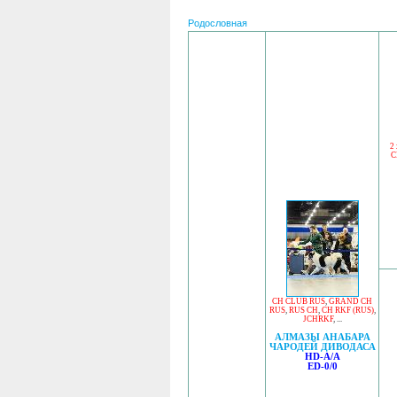
Родословная
2
C
CH CLUB RUS
,
GRAND CH
RUS
,
RUS CH
,
CH RKF (RUS)
,
JCHRKF
, ...
АЛМАЗЫ АНАБАРА
ЧАРОДЕЙ ДИВОДАСА
HD-A/A
ED-0/0