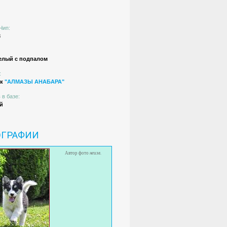
Чип:
3
елый с подпалом
:
ик
"АЛМАЗЫ АНАБАРА"
 в базе:
й
ОГРАФИИ
Автор фото
неизв.