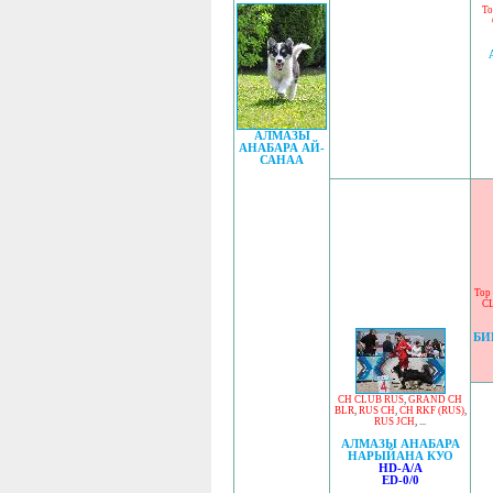
To
АЛМАЗЫ
АНАБАРА АЙ-
САНАА
Top 
C
БИ
CH CLUB RUS
,
GRAND CH
BLR
,
RUS CH
,
CH RKF (RUS)
,
RUS JCH
, ...
АЛМАЗЫ АНАБАРА
НАРЫЙАНА КУО
HD-A/A
ED-0/0