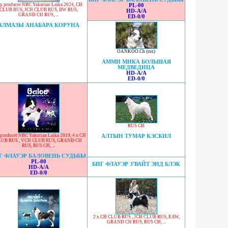
p producer NBC Yakutian Laika 2024
,
CH
PL-00
CLUB RUS
,
JCH CLUB RUS
,
BW RUS
,
HD-A/A
GRAND CH RUS
, ...
ED-0/0
АЛМАЗЫ АНАБАРА КОРУНА
OANKOO.Ch (rus)
АММИ МИКА БОЛЬШАЯ
МЕДВЕДИЦА
HD-A/A
ED-0/0
RUS CH
producer NBC Yakutian Laika 2019
,
4 x CH
АЛТЫН ТУМАР КЭСКИЛ
LUB RUS
,
VCH CLUB RUS
,
GRAND CH
RUS
,
RUS CH
, ...
Г ФЛАУЭР БАЛОВЕНЬ СУДЬБЫ
PL-00
БИГ ФЛАУЭР З'ВАЙТ ЭНД БЛЭК
HD-A/A
ED-0/0
2 x CH CLUB RUS
,
JCH CLUB RUS
,
EAW
,
GRAND CH RUS
,
RUS CH
, ...