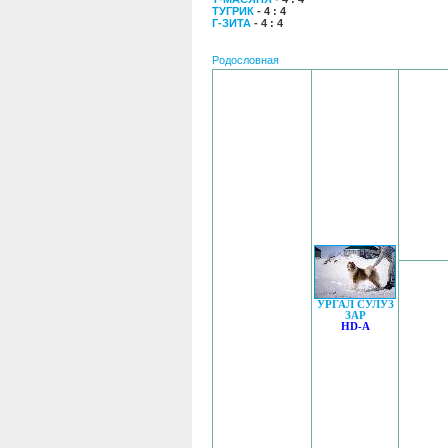
ТУГРИК
- 4 : 4
Г-ЗИТА
- 4 : 4
Родословная
УРГАЛ СУЛУЗ
ЗАР
HD-A