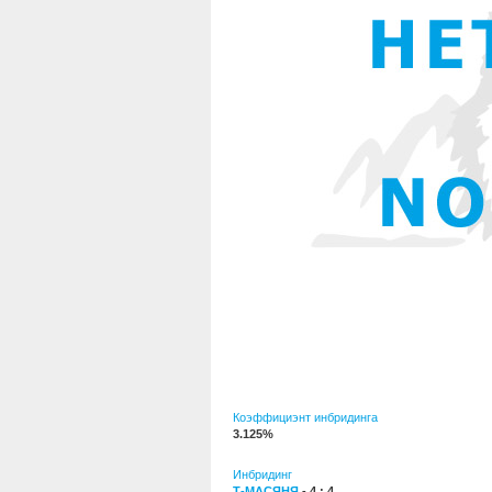
Коэффициэнт инбридинга
3.125%
Инбридинг
Т-МАСЯНЯ
- 4 : 4