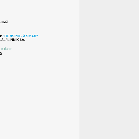
рный
:
ик
"ПОЛЯРНЫЙ ЯМАЛ"
. / LINNIK I.A.
 в базе:
й