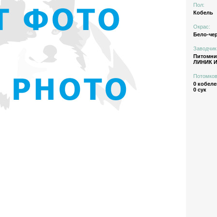
Пол:
Кобель
Окрас:
Бело-че
Заводчик
Питомн
ЛИНИК И.А
Потомков
0 кобеле
0 сук