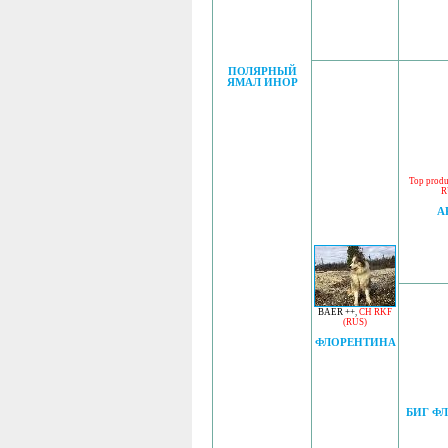
ПОЛЯРНЫЙ
ЯМАЛ ИНОР
Top produ
R
А
BAER ++
,
CH RKF
(RUS)
ФЛОРЕНТИНА
БИГ Ф