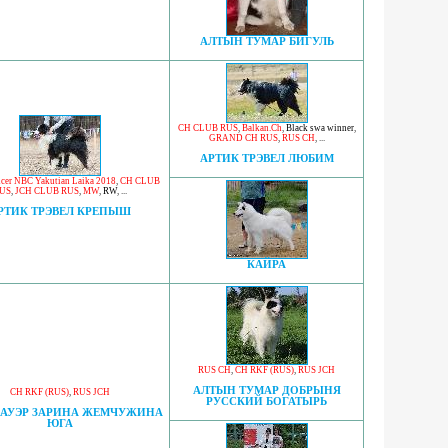
АЛТЫН ТУМАР БИГУЛЬ
CH CLUB RUS
,
Balkan.Ch
,
Black swa winner
,
GRAND CH RUS
,
RUS CH
, ...
АРТИК ТРЭВЕЛ ЛЮБИМ
cer NBC Yakutian Laika 2018
,
CH CLUB
US
,
JCH CLUB RUS
,
MW
,
RW
, ...
РТИК ТРЭВЕЛ КРЕПЫШ
КАЙРА
RUS CH
,
CH RKF (RUS)
,
RUS JCH
АЛТЫН ТУМАР ДОБРЫНЯ
CH RKF (RUS)
,
RUS JCH
РУССКИЙ БОГАТЫРЬ
ЛАУЭР ЗАРИНА ЖЕМЧУЖИНА
ЮГА