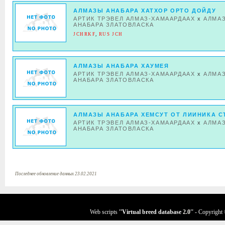
АЛМАЗЫ АНАБАРА ХАТХОР ОРТО ДОЙДУ
АРТИК ТРЭВЕЛ АЛМАЗ-ХАМААРДААХ
x
АЛМА
АНАБАРА ЗЛАТОВЛАСКА
JCHRKF
,
RUS JCH
АЛМАЗЫ АНАБАРА ХАУМЕЯ
АРТИК ТРЭВЕЛ АЛМАЗ-ХАМААРДААХ
x
АЛМА
АНАБАРА ЗЛАТОВЛАСКА
АЛМАЗЫ АНАБАРА ХЕМСУТ ОТ ЛИИНИКА С
АРТИК ТРЭВЕЛ АЛМАЗ-ХАМААРДААХ
x
АЛМА
АНАБАРА ЗЛАТОВЛАСКА
Последнее обновление данных 23.02.2021
Web scripts
''Virtual breed database
2.0
''
- Copyright