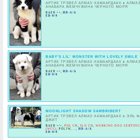
АРТИК ТРЭВЕЛ АЛМАЗ-ХАМААРДААХ
x
АЛМА
АНАБАРА ЖЕМЧУЖИНА ЧЕРНОГО МОРЯ
BAER ++
,
HD-A/A
ED-0/0
BABY'S LIL' MONSTER WITH LOVELY SMILE
АРТИК ТРЭВЕЛ АЛМАЗ-ХАМААРДААХ
x
АЛМА
АНАБАРА ЖЕМЧУЖИНА ЧЕРНОГО МОРЯ
BAER ++
,
HD-A/A
ED-0/0
MOONLIGHT SHADOW SAMBRIBERT
АРТИК ТРЭВЕЛ АЛМАЗ-ХАМААРДААХ
x
ЭЛЬ 
ДЖИТ
BAER +/+
,
POL CH
,
SLO CH
,
WORKING DOG CERTIFI
(WCC)
,
POLJW
, ...,
HD-A/A
ED-0/0