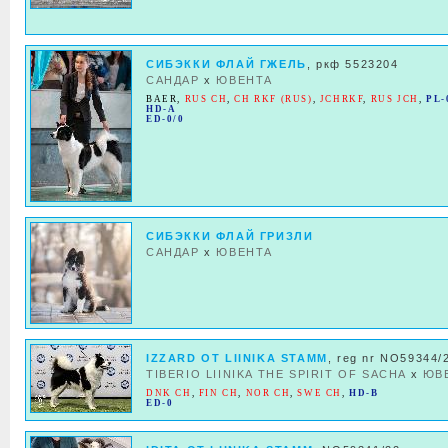
СИБЭККИ ФЛАЙ ГЖЕЛЬ
, ркф 5523204
САНДАР
x
ЮВЕНТА
BAER
,
RUS CH
,
CH RKF (RUS)
,
JCHRKF
,
RUS JCH
,
PL-
HD-A
ED-0/0
СИБЭККИ ФЛАЙ ГРИЗЛИ
САНДАР
x
ЮВЕНТА
IZZARD OT LIINIKA STAMM
, reg nr NO59344/
TIBERIO LIINIKA THE SPIRIT OF SACHA
x
ЮВ
DNK CH
,
FIN CH
,
NOR CH
,
SWE CH
,
HD-B
ED-0