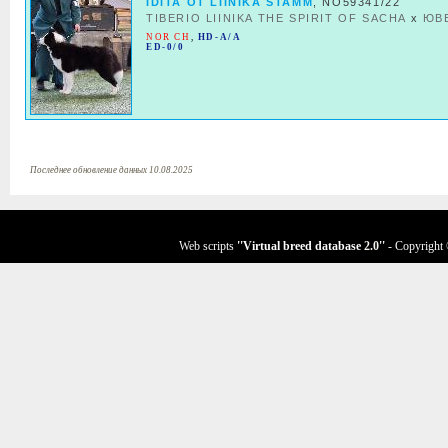
IDITA OT LIINIKA STAMM
, NO59341/22
TIBERIO LIINIKA THE SPIRIT OF SACHA
x
ЮВ
NOR CH
,
HD-A/A
ED-0/0
Последнее обновление данных 10.08.2025
Web scripts
''Virtual breed database
2.0
''
- Copyright