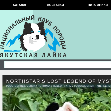
КАТАЛОГ
ВЫСТАВКИ
ПИТОМНИКИ
NORTHSTAR'S LOST LEGEND OF MYS
РОДСТВЕННЫЕ СВЯЗИ
/
ПОТОМКИ
/
ПОДБОР ПАРЫ
/
РОДОСЛОВНАЯ
/
ИНБРЕДНЫ