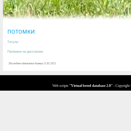
ПОТОМКИ:
Титулы
Проверки на дисплазию
Последнее обновление данных 11.05.2021
Web scripts
''Virtual breed database
2.0
''
- Copyright