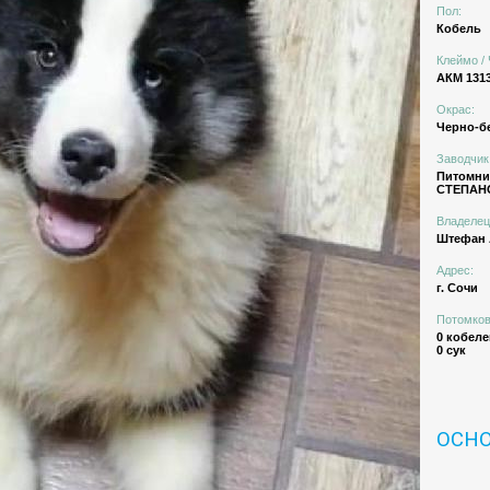
Пол:
Кобель
Клеймо / 
АКМ 131
Окрас:
Черно-б
Заводчик
Питомн
СТЕПАНО
Владелец
Штефан 
Адрес:
г. Сочи
Потомков
0 кобеле
0 сук
ОСН