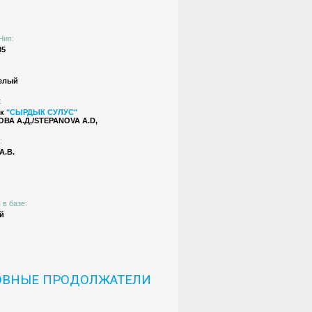
Чип:
35
елый
:
ик
"СЫРДЫК СУЛУС"
ВА А.Д,/STEPANOVA A.D,
:
А.В.
 в базе:
й
ОВНЫЕ ПРОДОЛЖАТЕЛИ