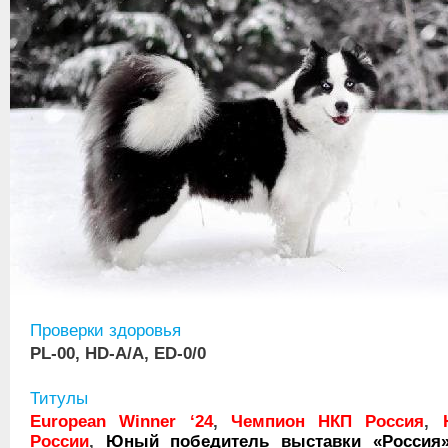
Проверки здоровья
PL-00, HD-A/A, ED-0/0
Титулы
European Winner ‘24
,
Чемпион НКП Россия
,
России
,
Юный победитель выставки «Россия