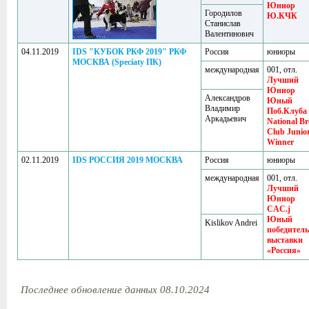
Юниор
Городилов
Ю.КЧК
Станислав
Валентинович
04.11.2019
IDS "КУБОК РКФ 2019" РКФ
Россия
юниоры
МОСКВА (Speciaty ПК)
международная
001, отл.
Лучший
Юниор
Александров
Юный
Владимир
Поб.Клуба
Аркадьевич
National Br
Club Junio
Winner
02.11.2019
IDS РОССИЯ 2019 МОСКВА
Россия
юниоры
международная
001, отл.
Лучший
Юниор
CAC.j
Юный
Kislikov Andrei
победитель
выставки
«Россия»
Последнее обновление данных 08.10.2024