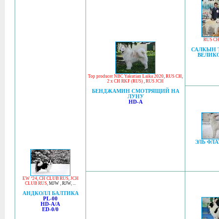
RUS C
САЛКЫН 
ВЕЛИК
Top producer NBC Yakutian Laika 2020
,
RUS CH
,
2 x CH RKF (RUS)
,
RUS JCH
БЕНДЖАМИН СМОТРЯЩИЙ НА
ЛУНУ
HD-A
ЭЛЬ ФЛ
EW ‘24
,
CH CLUB RUS
,
JCH
CLUB RUS
,
MJW
,
RJW
, ...
АНДКОЛЛ БАЛТИКА
PL-00
HD-A/A
ED-0/0