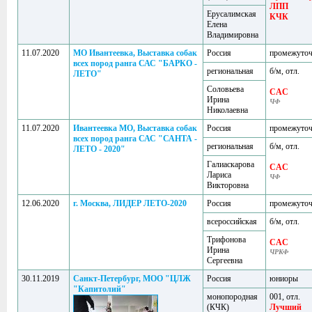
ЛПП
Ерусалимская
КЧК
Елена
Владимировна
11.07.2020
МО Ивантеевка, Выставка собак
Россия
промежуто
всех пород ранга САС "БАРКО -
региональная
б/м, отл.
ЛЕТО"
Соловьева
CAC
Ирина
ЧФ
Николаевна
11.07.2020
Ивантеевка МО, Выставка собак
Россия
промежуто
всех пород ранга САС "САНТА -
региональная
б/м, отл.
ЛЕТО - 2020"
Галиаскарова
CAC
Лариса
ЧФ
Викторовна
12.06.2020
г. Москва, ЛИДЕР ЛЕТО-2020
Россия
промежуто
всероссийская
б/м, отл.
Трифонова
CAC
Ирина
ЧРКФ
Сергеевна
30.11.2019
Санкт-Петербург, МОО "ЦЛЖ
Россия
юниоры
"Капитолий"
монопородная
001, отл.
(КЧК)
Лучший