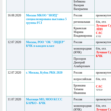
Бобикова
Валерия
Валерьевна
16.08.2020
Москва МКОО "НОРД"
Россия
промежуто
специализирована выставка 5
региональная
б/м, отл.
группы FCI
Лучшая Су
Крымская
ЛПП
Марина
CAC
Владимировна
КЧК
12.07.2020
Москва, РОО "ОК "ЛИДЕР"
Россия
промежуто
КЧК в каждом класе
монопородная
б/м, отл.
(КЧК)
Лучшая С
КЧК
Прозоров
Дмитрий
Альбертович
12.07.2020
г. Москва, Кубок РКК-2020
Россия
промежуто
всероссийская
б/м, отл.
Бровкина
CAC
Татьяна
ЧРКФ
Ивановна
11.07.2020
Мытищи МО, МОО КССС
Россия
промежуто
БАРКО - КЧК
монопородная
б/м, отл.
(КЧК)
Лучшая Су