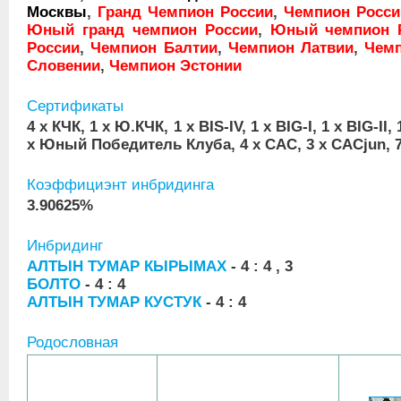
Москвы
,
Гранд Чемпион России
,
Чемпион Росси
Юный гранд чемпион России
,
Юный чемпион 
России
,
Чемпион Балтии
,
Чемпион Латвии
,
Чем
Словении
,
Чемпион Эстонии
Сертификаты
4 x КЧК, 1 x Ю.КЧК, 1 x BIS-IV, 1 x BIG-I, 1 x BIG-II, 1
x Юный Победитель Клуба, 4 x CAC, 3 x CACjun, 7
Коэффициэнт инбридинга
3.90625%
Инбридинг
АЛТЫН ТУМАР КЫРЫМАХ
- 4 : 4 , 3
БОЛТО
- 4 : 4
АЛТЫН ТУМАР КУСТУК
- 4 : 4
Родословная