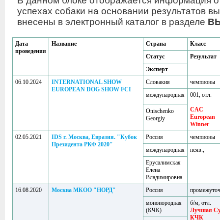
В данном блоке отображается информация о
успехах собаки на основании результатов вы
внесены в электронный каталог в разделе
В
Дата
Название
Страна
Класс
проведения
Статус
Результат
Эксперт
06.10.2024
INTERNATIONAL SHOW
Словакия
чемпионы
EUROPEAN DOG SHOW FCI
международная
001, отл.
CAC
Onischenko
European
Georgiy
Winner
02.05.2021
IDS г. Москва, Евразия. "Кубок
Россия
чемпионы
Президента РКФ 2020"
международная
неяв.,
Ерусалимская
Елена
Владимировна
16.08.2020
Москва МКОО "НОРД"
Россия
промежуто
монопородная
б/м, отл.
(КЧК)
Лучшая С
КЧК