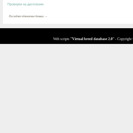
Проверки на дисплазию
Последнее обновление данных ..--
Web scripts
''Virtual breed database
2.0
''
- Copyright