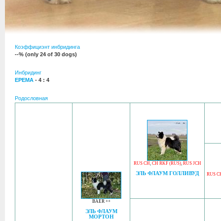
Коэффициэнт инбридинга
--% (only 24 of 30 dogs)
Инбридинг
ЕРЕМА
- 4 : 4
Родословная
RUS CH
,
CH RKF (RUS)
,
RUS JCH
ЭЛЬ ФЛАУМ ГОЛЛИВУД
RUS C
BAER ++
ЭЛЬ ФЛАУМ
МОРТОН