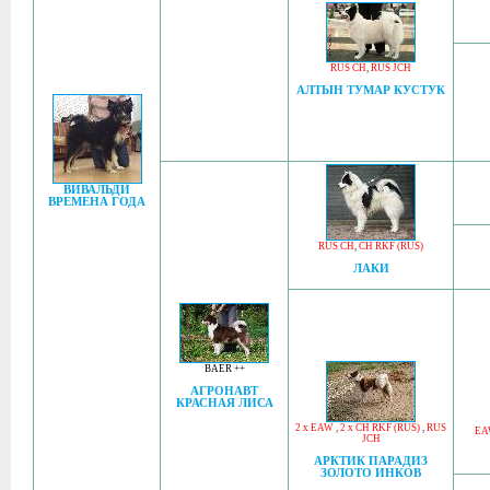
RUS CH
,
RUS JCH
АЛТЫН ТУМАР КУСТУК
ВИВАЛЬДИ
ВРЕМЕНА ГОДА
RUS CH
,
CH RKF (RUS)
ЛАКИ
BAER ++
АГРОНАВТ
КРАСНАЯ ЛИСА
2 x EAW
,
2 x CH RKF (RUS)
,
RUS
EA
JCH
АРКТИК ПАРАДИЗ
ЗОЛОТО ИНКОВ