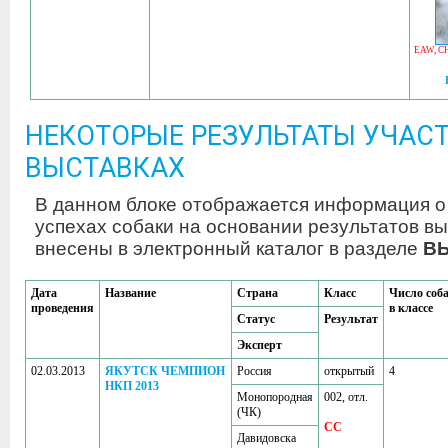
EAW
,
CH
НЕКОТОРЫЕ РЕЗУЛЬТАТЫ УЧАСТ
ВЫСТАВКАХ
В данном блоке отображается информация о
успехах собаки на основании результатов вы
внесены в электронный каталог в разделе
В
Дата
Название
Страна
Класс
Число соб
проведения
в классе
Статус
Результат
Эксперт
02.03.2013
ЯКУТСК ЧЕМПИОН
Россия
открытый
4
НКП 2013
Монопородная
002, отл.
(ЧК)
CC
Давидовска