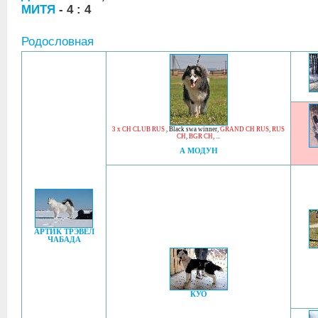
МИТЯ
- 4 : 4
Родословная
3 x CH CLUB RUS
,
Black swa winner
,
GRAND CH RUS
,
RUS
CH
,
BGR CH
, ...
А МОДУН
АРТИК ТРЭВЕЛ
ЧАБАДА
КУО