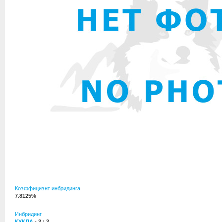
Коэффициэнт инбридинга
7.8125%
Инбридинг
КУКЛА
- 3 : 3