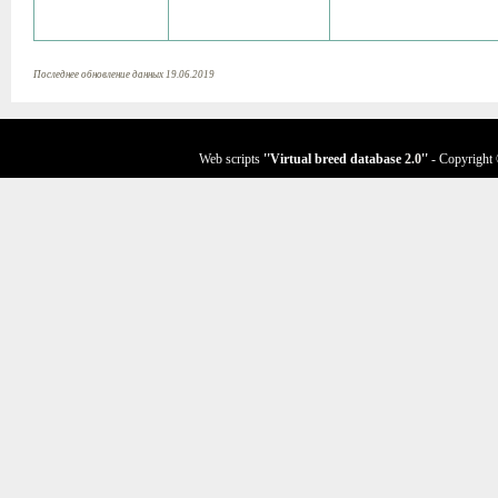
Последнее обновление данных 19.06.2019
Web scripts
''Virtual breed database
2.0
''
- Copyright