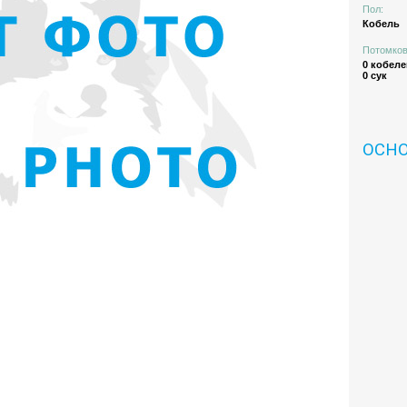
Пол:
Кобель
Потомков
0 кобеле
0 сук
ОСН