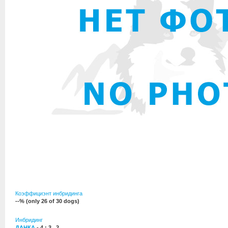
Коэффициэнт инбридинга
--% (only 26 of 30 dogs)
Инбридинг
ДАНКА
- 4 : 3 , 2