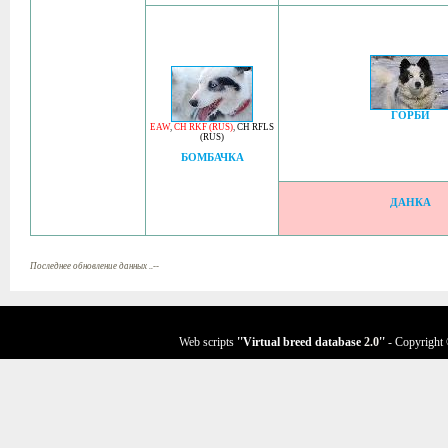
ГОРБИ
EAW
,
CH RKF (RUS)
,
CH RFLS
(RUS)
БОМБАЧКА
ДАНКА
Последнее обновление данных ..--
Web scripts
''Virtual breed database
2.0
''
- Copyright