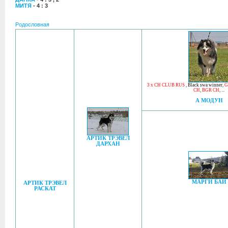
МИТЯ
- 4 : 3
Родословная
3 x CH CLUB RUS
,
Black swa winner
,
G
CH
,
BGR CH
, ...
А МОДУН
АРТИК ТРЭВЕЛ
ДАРХАН
МАРГИ БАЙ
АРТИК ТРЭВЕЛ
РАСКАТ