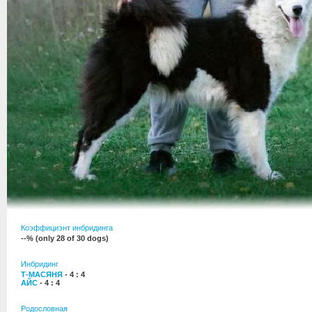
Коэффициэнт инбридинга
--% (only 28 of 30 dogs)
Инбридинг
Т-МАСЯНЯ
- 4 : 4
АЙС
- 4 : 4
Родословная