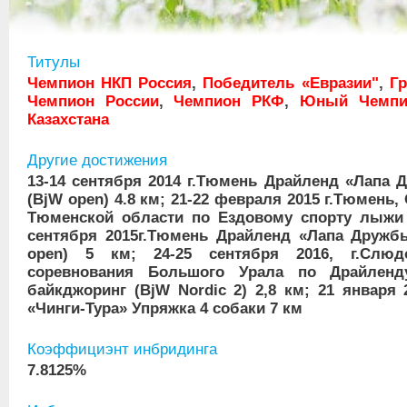
Титулы
Чемпион НКП Россия
,
Победитель «Евразии"
,
Г
Чемпион России
,
Чемпион РКФ
,
Юный Чемпи
Казахстана
Другие достижения
13-14 сентября 2014 г.Тюмень Драйленд «Лапа
(BjW open) 4.8 км; 21-22 февраля 2015 г.Тюмен
Тюменской области по Ездовому спорту лыжи 
сентября 2015г.Тюмень Драйленд «Лапа Дружб
open) 5 км; 24-25 сентября 2016, г.Слюд
соревнования Большого Урала по Драйленд
байкджоринг (BjW Nordic 2) 2,8 км; 21 января 
«Чинги-Тура» Упряжка 4 собаки 7 км
Коэффициэнт инбридинга
7.8125%