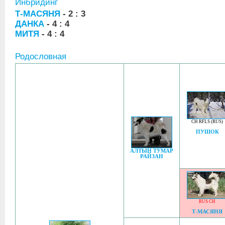
Инбридинг
Т-МАСЯНЯ
- 2 : 3
ДАНКА
- 4 : 4
МИТЯ
- 4 : 4
Родословная
CH RFLS (RUS)
ПУШОК
АЛТЫН ТУМАР
РАЙЗАН
RUS CH
Т-МАСЯНЯ