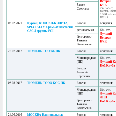
Ветеран
Радюк
КЧК
Светлана
CW, VCAC,
ВЧРКФ, ВКЧ
/ BOB veteran
BISV-3
06.02.2021
Курган, КОООКЛЖ ЭЛИТА,
Россия
ветераны
SPECIALTY в рамках выставки
региональная
б/м, отл.
САС 5 группы FCI
Лучший
Григоренко
Ветеран
Татьяна
КЧК
Васильевна
22.07.2017
ТЮМЕНЬ ТООЛЖ ПК
Россия
чемпионы
Монопородная
б/м, отл.
(ПК)
Лучший Ко
Поб.Клуба
Белкин
Алексей
Сергеевич
06.03.2017
ТЮМЕНЬ ТООО КСС ПК
Россия
чемпионы
Монопородная
б/м, отл.
(ПК)
Лучший Ко
ЛПП
Григоренко
Поб.Клуба
Татьяна
Васильевна
24.06.2016
МОСКВА Национальные
Россия
чемпионы