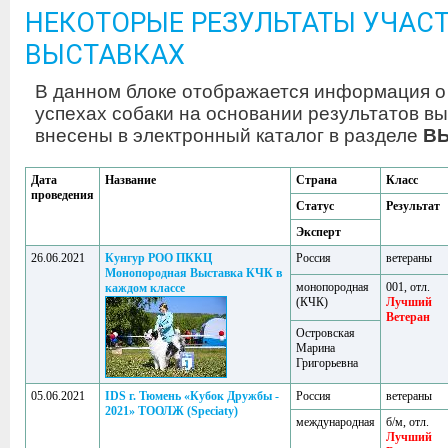
НЕКОТОРЫЕ РЕЗУЛЬТАТЫ УЧАСТ
ВЫСТАВКАХ
В данном блоке отображается информация о
успехах собаки на основании результатов вы
внесены в электронный каталог в разделе
В
Дата
Название
Страна
Класс
проведения
Статус
Результат
Эксперт
26.06.2021
Кунгур РОО ПККЦ
Россия
ветераны
Монопородная Выставка КЧК в
монопородная
001, отл.
каждом классе
(КЧК)
Лучший
Ветеран
Островская
Марина
Григорьевна
05.06.2021
IDS г. Тюмень «Кубок Дружбы -
Россия
ветераны
2021» ТООЛЖ (Speciaty)
международная
б/м, отл.
Лучший