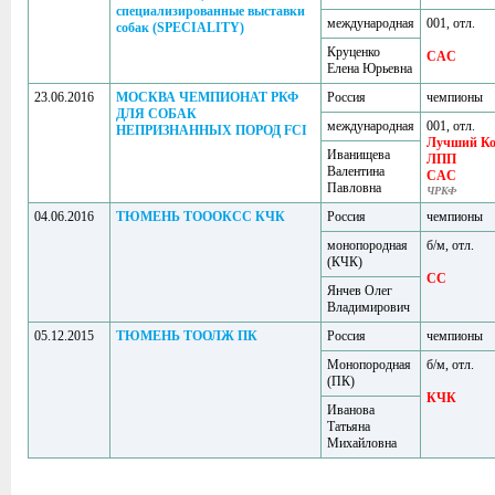
специализированные выставки
международная
001, отл.
собак (SPECIALITY)
Круценко
CAC
Елена Юрьевна
23.06.2016
МОСКВА ЧЕМПИОНАТ РКФ
Россия
чемпионы
ДЛЯ СОБАК
международная
001, отл.
НЕПРИЗНАННЫХ ПОРОД FCI
Лучший Ко
Иванищева
ЛПП
Валентина
CAC
Павловна
ЧРКФ
04.06.2016
ТЮМЕНЬ ТОООКСС КЧК
Россия
чемпионы
монопородная
б/м, отл.
(КЧК)
CC
Янчев Олег
Владимирович
05.12.2015
ТЮМЕНЬ ТООЛЖ ПК
Россия
чемпионы
Монопородная
б/м, отл.
(ПК)
КЧК
Иванова
Татьяна
Михайловна