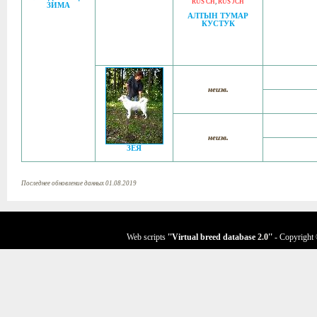
RUS CH
,
RUS JCH
ЗИМА
АЛТЫН ТУМАР
КУСТУК
неизв.
неизв.
ЗЕЯ
Последнее обновление данных 01.08.2019
Web scripts
''Virtual breed database
2.0
''
- Copyright