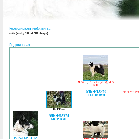
Коэффициэнт инбридинга
--% (only 16 of 30 dogs)
Родословная
RUS CH
,
CH RKF (RUS)
,
RUS
JCH
ЭЛЬ ФЛАУМ
RUS CH
,
CH
ГОЛЛИВУД
BAER ++
ЭЛЬ ФЛАУМ
МОРТОН
ВЛАДЫЧИЦА