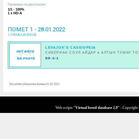
Проверки на дисплазию
1/1 - 100%
1 x HD-A
ПОМЕТ 1 - 28.01.2022
1 СОБАК(А,И) В БАЗЕ
LEVAJOK'S CASSIOPEIA
СИБЕРИАН СОУЛ АЙДАР
x
АЛТЫН ТУМАР ТО
HD-A/A
Последнее обновление данных 01.02.2021
Web scripts
''Virtual breed database
2.0
''
- Copyright