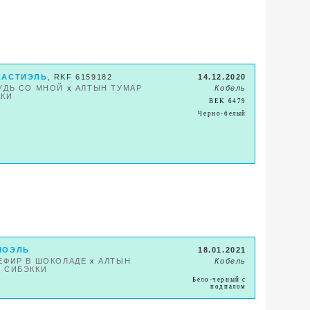
КАСТИЭЛЬ
, RKF 6159182
14.12.2020
УДЬ СО МНОЙ
x
АЛТЫН ТУМАР
Кобель
ККИ
BEK 6479
Черно-белый
НОЭЛЬ
18.01.2021
ЕФИР В ШОКОЛАДЕ
x
АЛТЫН
Кобель
 СИБЭККИ
Бело-черный с
подпалом