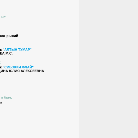
Чип:
ело-рыжий
:
ик
"АЛТЫН ТУМАР"
А М.C.
:
ик
"СИБЭККИ ФЛАЙ"
ИНА ЮЛИЯ АЛЕКСЕЕВНА
Ь
 в базе:
й