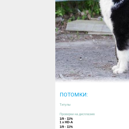
ПОТОМКИ:
Титулы
Проверки на дисплазию
1/9 - 11%
1 x HD-A
1/9 - 11%