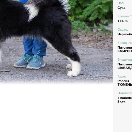
Пол:
Сука
Клеймо / 
TYA 85
Окрас:
Черно-б
Заводчик
Питомн
СМИРНОВ
Владелец
Питомн
ШАБАЛД
Адрес:
Россия
ТЮМЕН
Потомков
7 кобеле
2 сук