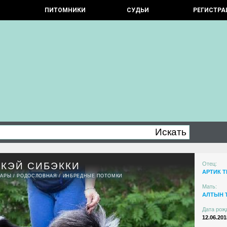
ПИТОМНИКИ
СУДЬИ
РЕГИСТРА
РКЭЙ СИБЭККИ
Отец:
АРТИК Т
ПАРЫ
/
РОДОСЛОВНАЯ
/
ИНБРЕДНЫЕ ПОТОМКИ
Мать:
АЛТЫН 
Дата рож
12.06.201