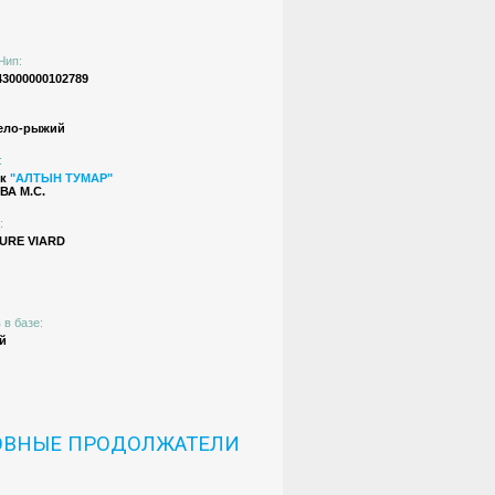
Чип:
43000000102789
ело-рыжий
:
ик
"АЛТЫН ТУМАР"
А М.C.
:
URE VIARD
 в базе:
й
ОВНЫЕ ПРОДОЛЖАТЕЛИ