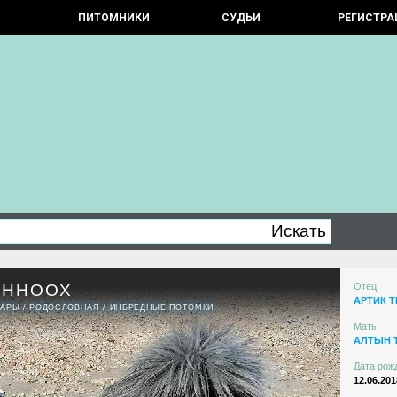
ПИТОМНИКИ
СУДЬИ
РЕГИСТРА
ОННООХ
Отец:
АРТИК Т
ПАРЫ
/
РОДОСЛОВНАЯ
/
ИНБРЕДНЫЕ ПОТОМКИ
Мать:
АЛТЫН 
Дата рож
12.06.201