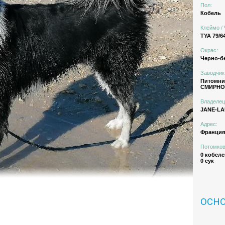
Пол:
Кобель
Клеймо / 
TYA 79/6
Окрас:
Черно-б
Заводчик
Питомн
СМИРНОВ
Владелец
JANE-LA
Адрес:
Франция
Потомков
0 кобеле
0 сук
ОСН