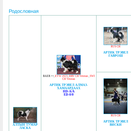
Родословная
RUS CH
АРТИК ТРЭВЕЛ
ГАВРОШ
BAER ++
,
EVW 2021
,
HRV CH Veteran
,
SWI
CH Veteran
АРТИК ТРЭВЕЛ АЛМАЗ-
ХАМААРДААХ
HD-A/A
ED-0/0
RUS CH
АРТИК ТРЭВЕЛ
АЛТЫН ТУМАР
ВИСКИ
ЛАСКА