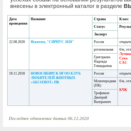
внесены в электронный каталог в разделе
В
Дата
Название
Страна
Класс
проведения
Статус
Резуль
Эксперт
22.08.2020
Искитим, "СИРИУС 2020"
Россия
открыт
региональная
б/м, отл
Лучша
Григорьева
Сука
Надежда
CAC
Геннадьевна
18.11.2018
НОВОСИБИРСК НГОО КЛУБ
Россия
открыт
ЛЮБИТЕЛЕЙ ЖИОТНЫХ
Монопородная
б/м, отл
«АБСОЛЮТ» ПК
(ПК)
КЧК
Трофимов
Дмитрий
Валерьевич
Последнее обновление данных 06.12.2020