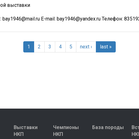
ной выставки
bay1946@mail.ru E-mail: bay1946@yandex.ru Телефон: 835192
1
2
3
4
5
next ›
last »
Выставки
Чемпионы
База породы
Вс
НКП
НКП
НК