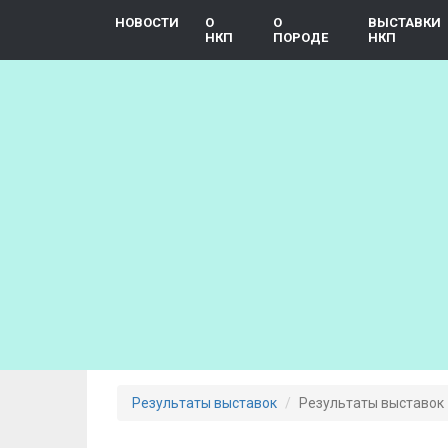
Skip
НОВОСТИ
О
О
ВЫСТАВКИ
to
НКП
ПОРОДЕ
НКП
main
content
Результаты выставок
Результаты выставок