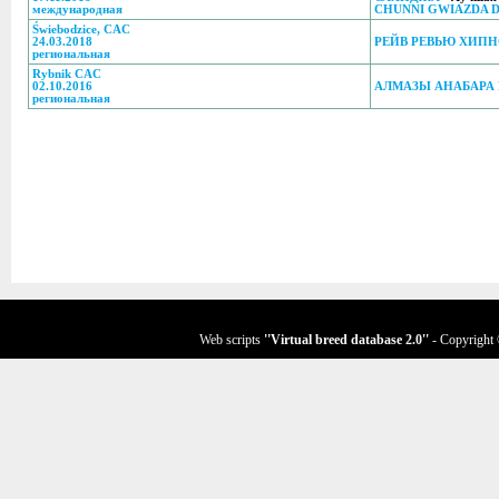
международная
CHUNNI GWIAZDA 
Świebodzice, CAC
24.03.2018
РЕЙВ РЕВЬЮ ХИП
региональная
Rybnik CAC
02.10.2016
АЛМАЗЫ АНАБАРА
региональная
Web scripts
''Virtual breed database
2.0
''
- Copyright