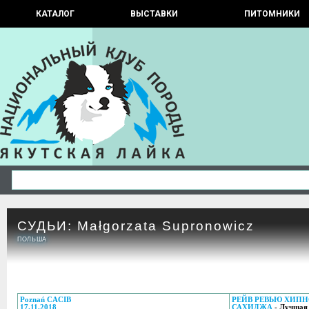
КАТАЛОГ
ВЫСТАВКИ
ПИТОМНИКИ
СУДЬИ: Małgorzata Supronowicz
ПОЛЬША
Poznań CACIB
РЕЙВ РЕВЬЮ ХИП
17.11.2018
САХИДЖА
- Лучшая