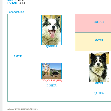
ПОТАП
- 2 : 3
Родословная
ПОТАП
МОТЯ
ДОЛЛАР
АМУР
EAW
,
CH RKF (RUS)
МИТЯ
Г-ЗИТА
ДАНКА
Последнее обновление данных ..--