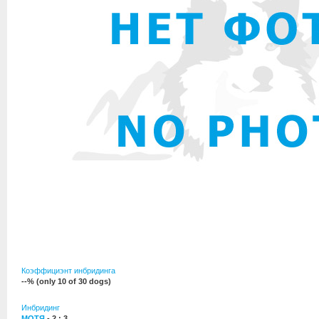
Коэффициэнт инбридинга
--% (only 10 of 30 dogs)
Инбридинг
МОТЯ
- 2 : 3