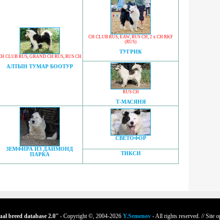
CH CLUB RUS
,
EAW
,
RUS CH
,
2 x CH RKF
(RUS)
ТУГРИК
CH CLUB RUS
,
GRAND CH RUS
,
RUS CH
АЛТЫН ТУМАР БООТУР
RUS CH
Т-МАСЯНЯ
СВЕТОФОР
ЗЕМФИРА ИЗ ДАЙМОНД
ТИКСИ
ПАРКА
tual breed database
2.0
''
- Copyright ©, 2004-2026
Y.Semenov
- All rights reserved. // Site 