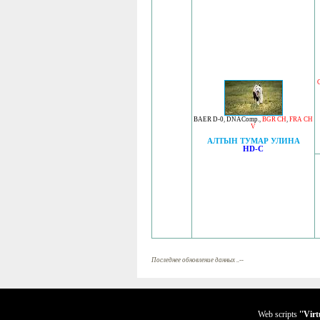
BAER D-0
,
DNAComp.
,
BGR CH
,
FRA CH
V
АЛТЫН ТУМАР УЛИНА
HD-C
Последнее обновление данных ..--
Web scripts
''Vir