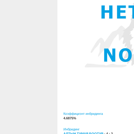
Коэффициэнт инбридинга
4.6875%
Инбридинг
АЛТЫН ТУМАР БООТУР
- 4 : 2