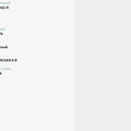
ловной:
421 R
Чип:
79
елый
:
ВСКАЯ E В
 в базе:
й