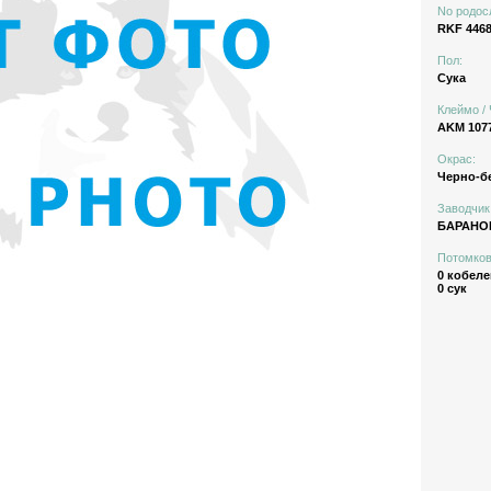
No родос
RKF 4468
Пол:
Сука
Клеймо / 
AKM 107
Окрас:
Черно-б
Заводчик
БАРАНО
Потомков
0 кобеле
0 сук