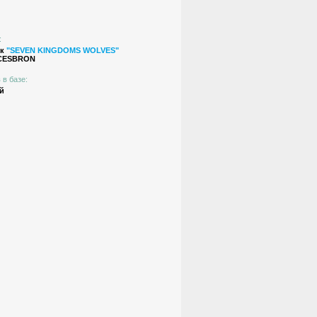
:
ик
"SEVEN KINGDOMS WOLVES"
 CESBRON
 в базе:
й