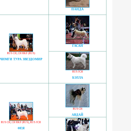
ПАНДА
ГАСАН
RUS CH
,
CH RKF (RUS)
ЧИМГИ ТУРА ЗВЕЗДОМИР
RUS JCH
БЭЛЛА
RUS CH
АВДАЙ
RUS CH
,
CH RKF (RUS)
,
RUS JCH
ФЕЯ