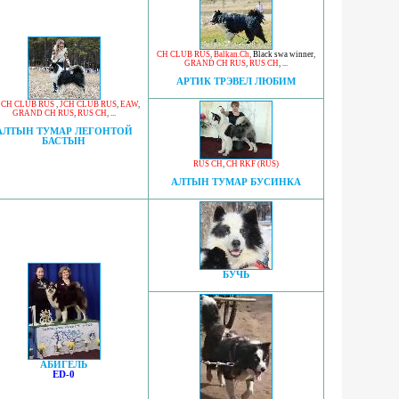
CH CLUB RUS
,
Balkan.Ch
,
Black swa winner
,
GRAND CH RUS
,
RUS CH
, ...
АРТИК ТРЭВЕЛ ЛЮБИМ
x CH CLUB RUS
,
JCH CLUB RUS
,
EAW
,
GRAND CH RUS
,
RUS CH
, ...
АЛТЫН ТУМАР ЛЕГОНТОЙ
БАСТЫН
RUS CH
,
CH RKF (RUS)
АЛТЫН ТУМАР БУСИНКА
БУЧЬ
АБИГЕЛЬ
ED-0