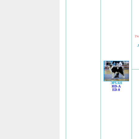
2 
ЭРХАН
HD-A
ED-0