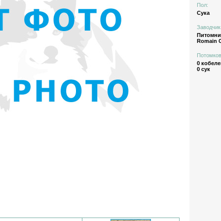
Пол:
Сука
Заводчик
Питомн
Romain
Потомков
0 кобеле
0 сук