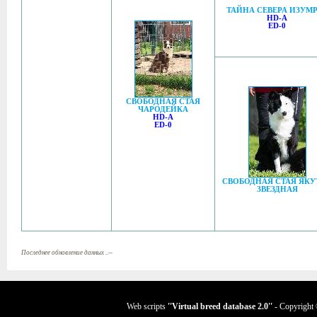
ТАЙНА СЕВЕРА ИЗУМ
HD-A
ED-0
СВОБОДНАЯ СТАЯ
ЧАРОДЕЙКА
HD-A
ED-0
СВОБОДНАЯ СТАЯ ЯКУ
ЗВЕЗДНАЯ
Последнее обновление данных ..--
Web scripts
''Virtual breed database
2.0
''
- Copyright