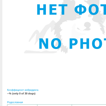
Коэффициэнт инбридинга
--% (only 0 of 30 dogs)
Родословная