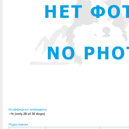
Коэффициэнт инбридинга
--% (only 28 of 30 dogs)
Родословная