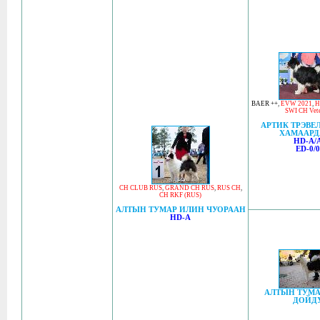
BAER ++
,
EVW 2021
,
H
SWI CH Vet
АРТИК ТРЭВЕЛ
ХАМААРД
HD-A/
ED-0/0
CH CLUB RUS
,
GRAND CH RUS
,
RUS CH
,
CH RKF (RUS)
АЛТЫН ТУМАР ИЛИН ЧУОРААН
HD-A
АЛТЫН ТУМА
ДОЙД