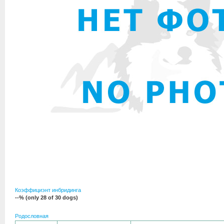
Коэффициэнт инбридинга
--% (only 28 of 30 dogs)
Родословная