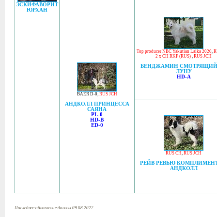
ЭСКИФАВОРИТ
ЮРХАН
Top producer NBC Yakutian Laika 2020
,
R
2 x CH RKF (RUS)
,
RUS JCH
БЕНДЖАМИН СМОТРЯЩИЙ
ЛУНУ
HD-A
BAER D-0
,
RUS JCH
АНДКОЛЛ ПРИНЦЕССА
САЯНА
PL-0
HD-B
ED-0
RUS CH
,
RUS JCH
РЕЙВ РЕВЬЮ КОМПЛИМЕНТ
АНДКОЛЛ
Последнее обновление данных 09.08.2022