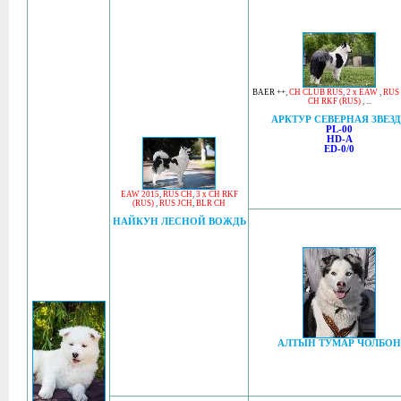
BAER ++
,
CH CLUB RUS
,
2 x EAW
,
RUS
CH RKF (RUS)
, ...
АРКТУР СЕВЕРНАЯ ЗВЕЗ
PL-00
HD-A
ED-0/0
EAW 2015
,
RUS CH
,
3 x CH RKF
(RUS)
,
RUS JCH
,
BLR CH
НАЙКУН ЛЕСНОЙ ВОЖДЬ
АЛТЫН ТУМАР ЧОЛБОН