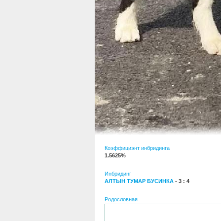
Коэффициэнт инбридинга
1.5625%
Инбридинг
АЛТЫН ТУМАР БУСИНКА
- 3 : 4
Родословная