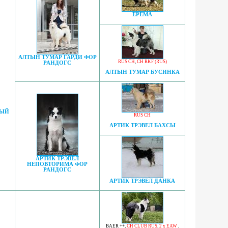
ЕРЕМА
АЛТЫН ТУМАР ГАРДИ ФОР
RUS CH
,
CH RKF (RUS)
РАНДОГС
АЛТЫН ТУМАР БУСИНКА
НЫЙ
RUS CH
АРТИК ТРЭВЕЛ БАХСЫ
АРТИК ТРЭВЕЛ
НЕПОВТОРИМА ФОР
РАНДОГС
АРТИК ТРЭВЕЛ ДАНКА
BAER ++
,
CH CLUB RUS
,
2 x EAW
,