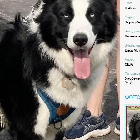
Пол:
Кобель
Окрас:
Черно-б
Заводчик
Питомн
Владелец
Erica Mur
Адрес:
США
Потомков
0 кобеле
0 сук
ФОТ