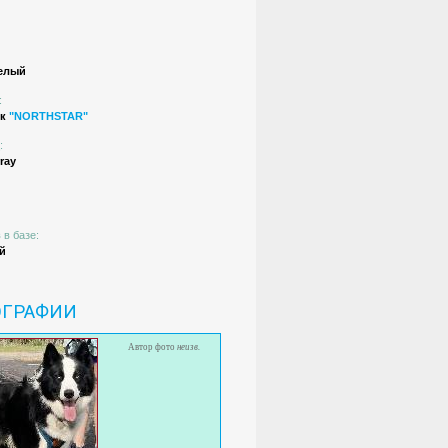
елый
:
ик
"NORTHSTAR"
:
ray
 в базе:
й
ОГРАФИИ
Автор фото
неизв.