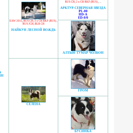
RUS CH
,
2 x CH RKF (RUS)
, ...
АРКТУР СЕВЕРНАЯ ЗВЕЗДА
PL-00
HD-A
ED-0/0
EAW 2015
,
RUS CH
,
3 x CH RKF (RUS)
,
RUS JCH
,
BLR CH
НАЙКУН ЛЕСНОЙ ВОЖДЬ
АЛТЫН ТУМАР ЧОЛБОН
А
ИН
ГРОМ
СЕЛЕНА
БУСИНКА