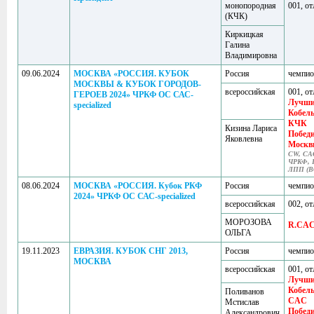
монопородная
001, от
(КЧК)
Киркицкая
Галина
Владимировна
09.06.2024
МОСКВА «РОССИЯ. КУБОК
Россия
чемпи
МОСКВЫ & КУБОК ГОРОДОВ-
всероссийская
001, от
ГЕРОЕВ 2024» ЧРКФ ОС САС-
Лучш
specialized
Кобел
КЧК
Кизина Лариса
Побед
Яковлевна
Москв
CW, CA
ЧРКФ, 
ЛПП (B
08.06.2024
МОСКВА «РОССИЯ. Кубок РКФ
Россия
чемпи
2024» ЧРКФ ОС САС-specialized
всероссийская
002, от
МОРОЗОВА
R.CA
ОЛЬГА
19.11.2023
ЕВРАЗИЯ. КУБОК СНГ 2013,
Россия
чемпи
МОСКВА
всероссийская
001, от
Лучш
Кобел
Поливанов
CAC
Мстислав
Побед
Александрович