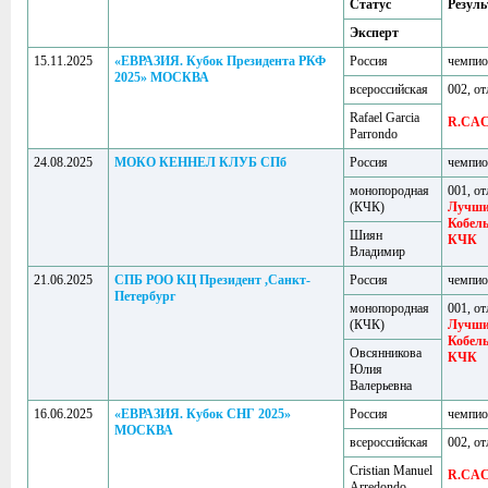
Статус
Резуль
Эксперт
15.11.2025
«ЕВРАЗИЯ. Кубок Президента РКФ
Россия
чемпи
2025» МОСКВА
всероссийская
002, от
Rafael Garcia
R.CA
Parrondo
24.08.2025
МОКО КЕННЕЛ КЛУБ СПб
Россия
чемпи
монопородная
001, от
(КЧК)
Лучш
Кобел
Шиян
КЧК
Владимир
21.06.2025
СПБ РОО КЦ Президент ,Санкт-
Россия
чемпи
Петербург
монопородная
001, от
(КЧК)
Лучш
Кобел
Овсянникова
КЧК
Юлия
Валерьевна
16.06.2025
«ЕВРАЗИЯ. Кубок СНГ 2025»
Россия
чемпи
МОСКВА
всероссийская
002, от
Cristian Manuel
R.CA
Arredondo