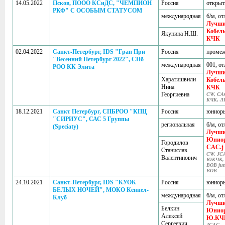
14.05.2022
Псков, ПООО КСиДС, "ЧЕМПИОН
Россия
откры
РКФ" С ОСОБЫМ СТАТУСОМ
международная
б/м, от
Лучш
Кобел
Якунина Н.Ш.
КЧК
02.04.2022
Санкт-Петербург, IDS "Гран При
Россия
проме
"Весенний Петербург 2022", СПб
международная
001, от
РОО КК Элита
Лучш
Харатишвили
Кобел
Нина
КЧК
Георгиевна
CW, CA
КЧК, 
18.12.2021
Санкт Петербург, СПБРОО "КПЦ
Россия
юниор
"СИРИУС", САС 5 Группы
региональная
б/м, от
(Speciaty)
Лучш
Юниор
Городилов
CAC.j
Станислав
CW, JC
Валентинович
ЮКЧК,
BOB jun
BOB
24.10.2021
Санкт-Петербург, IDS "КУОК
Россия
юниор
БЕЛЫХ НОЧЕЙ", МОКО Кеннел-
международная
б/м, от
Клуб
Лучш
Белкин
Юниор
Алексей
Ю.КЧ
Сергеевич
JCAC