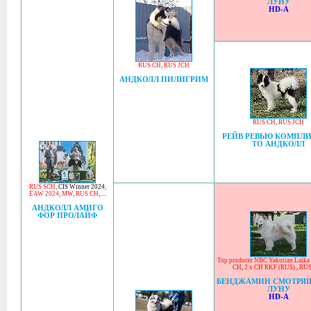
ЛУНУ
HD-A
RUS CH
,
RUS JCH
АНДКОЛЛ ПИЛИГРИМ
RUS CH
,
RUS JCH
РЕЙВ РЕВЬЮ КОМПЛ
ТО АНДКОЛЛ
RUS SCH
,
CIS Winner 2024
,
EAW 2024
,
MW
,
RUS CH
, ...
АНДКОЛЛ АМИГО
ФОР ПРОЛАЙФ
Top producer NBC Yakutian Laika
CH
,
2 x CH RKF (RUS)
,
RUS
БЕНДЖАМИН СМОТРЯ
ЛУНУ
HD-A