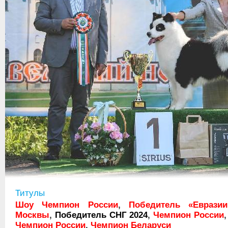
Титулы
Шоу Чемпион России
,
Победитель «Евразии
Москвы
,
Победитель СНГ 2024
,
Чемпион России
Чемпион России
,
Чемпион Беларуси