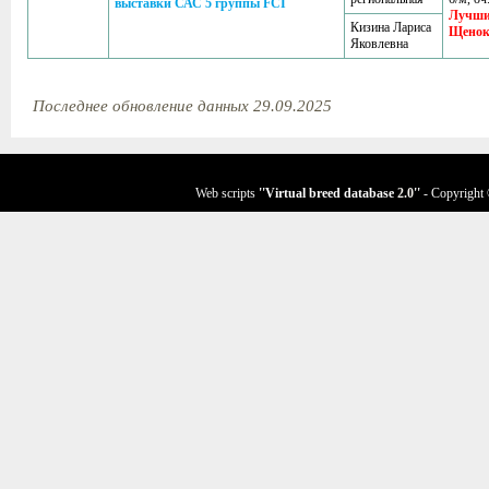
выставки САС 5 группы FCI
Лучш
Кизина Лариса
Щено
Яковлевна
Последнее обновление данных 29.09.2025
Web scripts
''Virtual breed database
2.0
''
- Copyright