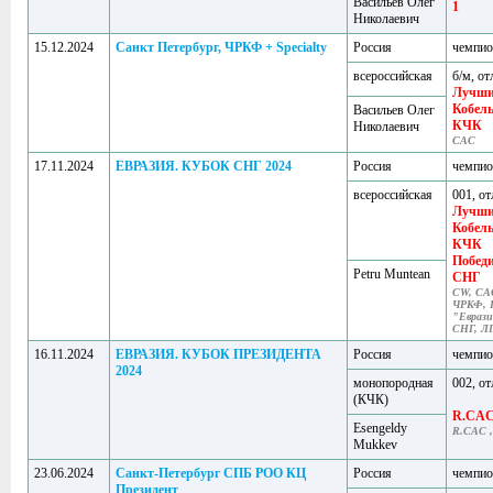
Васильев Олег
1
Николаевич
15.12.2024
Санкт Петербург, ЧРКФ + Specialty
Россия
чемпи
всероссийская
б/м, от
Лучш
Кобел
Васильев Олег
КЧК
Николаевич
САС
17.11.2024
ЕВРАЗИЯ. КУБОК СНГ 2024
Россия
чемпи
всероссийская
001, от
Лучш
Кобел
КЧК
Побед
Petru Muntean
СНГ
CW, CA
ЧРКФ, 
"Еврази
СНГ, Л
16.11.2024
ЕВРАЗИЯ. КУБОК ПРЕЗИДЕНТА
Россия
чемпи
2024
монопородная
002, от
(КЧК)
R.CA
Esengeldy
R.CAC 
Mukkev
23.06.2024
Санкт-Петербург СПБ РОО КЦ
Россия
чемпи
Президент