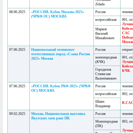
Zelada
08.06.2025
«РОССИЯ. Кубок Москвы 2025»
Россия
чемпи
(ЧРКФ ОС) МОСКВА
всероссийская
001, от
Лучш
Кобел
Марков
CAC
Василий
Побед
Михайлович
Москв
07.06.2025
Национальный чемпионат
Россия
откры
отечественных пород «Слава России
монопородная
001, от
2025» Москва
(КЧК)
Лучш
Кобел
Городилов
КЧК
Станислав
Валентинович
07.06.2025
«РОССИЯ. Кубок РКФ 2025» (ЧРКФ
Россия
чемпи
ОС) МОСКВА
всероссийская
002, от
Шиян
R.CA
Владимир
09.02.2025
Москва, Национальная выставка
Россия
чемпи
Якутских лаек ранг ПК
Монопородная
003, от
(ПК)
Лучша