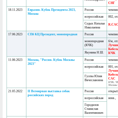
СНГ
18.11.2023
Евразия. Кубок Президента 2023,
Россия
чемпи
Москва
всероссийская
002, от
Седых Наталья
R.CA
Николаевна
17.06.2023
СПб КЦ Президент, монопородная
Россия
чемпи
монопородная
б/м, от
(КЧК)
Лучш
Кобел
Якунина Н.Ш.
КЧК
11.06.2023
Москва, "Россия. Кубок Москвы
Россия
чемпи
2023"
всероссийская
001, от
Лучш
Кобел
Гусева Юлия
CAC
Вячеславовна
КЧК, Ч
Москвы
21.05.2022
II Всемирная выставка собак
Россия
откры
российских пород
всероссийская
неяв.,
Городилов
Станислав
Валентинович