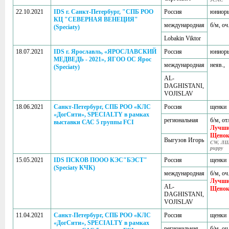
22.10.2021
IDS г. Санкт-Петербург, "СПБ РОО
Россия
юниор
КЦ "СЕВЕРНАЯ ВЕНЕЦИЯ"
международная
б/м, оч
(Speciaty)
Lobakin Viktor
18.07.2021
IDS г. Ярославль, «ЯРОСЛАВСКИЙ
Россия
юниор
МЕДВЕДЬ - 2021», ЯГОО ОС Ярос
международная
неяв.,
(Speciaty)
AL-
DAGHISTANI,
VOJISLAV
18.06.2021
Санкт-Петербург, СПБ РОО «КЛС
Россия
щенки
«ДогСити», SPECIALTY в рамках
региональная
б/м, от
выставки САС 5 группы FCI
Лучш
Щено
Выгузов Игорь
CW, ЛЩ
puppy
15.05.2021
IDS ПСКОВ ПООО КЭС"БЭСТ"
Россия
щенки
(Speciaty КЧК)
международная
б/м, оч
Лучш
AL-
Щено
DAGHISTANI,
VOJISLAV
11.04.2021
Санкт-Петербург, СПБ РОО «КЛС
Россия
щенки
«ДогСити», SPECIALTY в рамках
региональная
б/м, оч