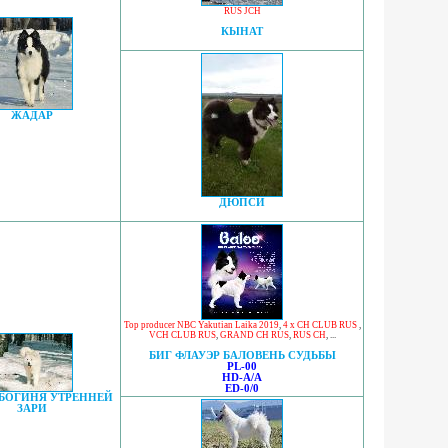
RUS JCH
КЫНАТ
ЖАДАР
ДЮПСИ
Top producer NBC Yakutian Laika 2019
,
4 x CH CLUB RUS
,
VCH CLUB RUS
,
GRAND CH RUS
,
RUS CH
, ...
БИГ ФЛАУЭР БАЛОВЕНЬ СУДЬБЫ
PL-00
HD-A/A
ED-0/0
 БОГИНЯ УТРЕННЕЙ
ЗАРИ