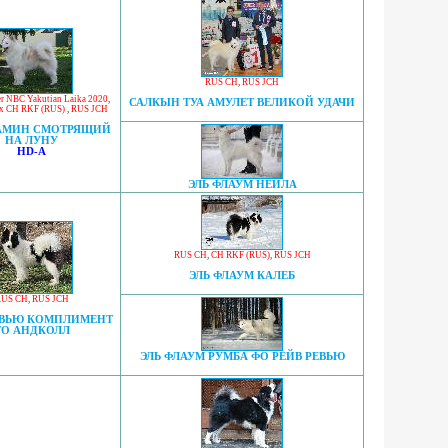
RUS CH
,
RUS JCH
er NBC Yakutian Laika 2020
,
САЛКЫН ТУА АМУЛЕТ ВЕЛИКОЙ УДАЧИ
 x CH RKF (RUS)
,
RUS JCH
АМИН СМОТРЯЩИЙ
НА ЛУНУ
HD-A
ЭЛЬ ФЛАУМ НЕЙЛА
RUS CH
,
CH RKF (RUS)
,
RUS JCH
ЭЛЬ ФЛАУМ КАЛЕБ
US CH
,
RUS JCH
ЕВЬЮ КОМПЛИМЕНТ
ТО АНДКОЛЛ
ЭЛЬ ФЛАУМ РУМБА ФО РЕЙВ РЕВЬЮ