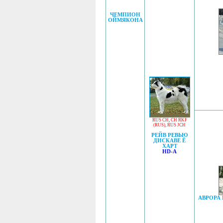
ЧЕМПИОН
ОЙМЯКОНА
RUS CH
,
CH RKF
(RUS)
,
RUS JCH
РЕЙВ РЕВЬЮ
ДИСКАВЕ Ё
ХАРТ
HD-A
АВРОРА