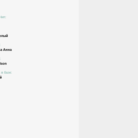
Чип:
елый
:
а Анна
:
ilson
 в базе:
й