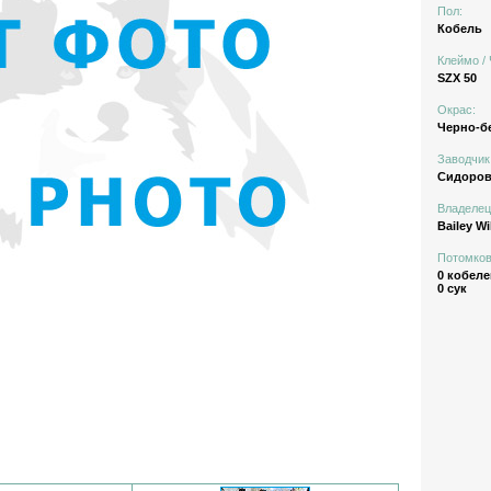
Пол:
Кобель
Клеймо / 
SZX 50
Окрас:
Черно-б
Заводчик
Сидоров
Владелец
Bailey W
Потомков
0 кобеле
0 сук