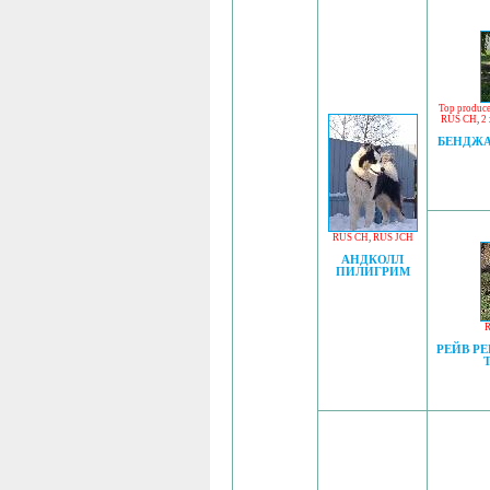
Top produc
RUS CH
,
2
БЕНДЖ
RUS CH
,
RUS JCH
АНДКОЛЛ
ПИЛИГРИМ
R
РЕЙВ Р