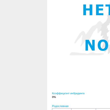
Коэффициэнт инбридинга
0%
Родословная