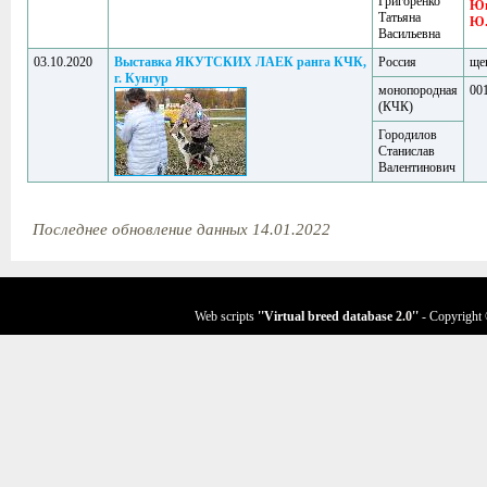
Григоренко
Ю
Татьяна
Ю
Васильевна
03.10.2020
Выставка ЯКУТСКИХ ЛАЕК ранга КЧК,
Россия
ще
г. Кунгур
монопородная
001
(КЧК)
Городилов
Станислав
Валентинович
Последнее обновление данных 14.01.2022
Web scripts
''Virtual breed database
2.0
''
- Copyright