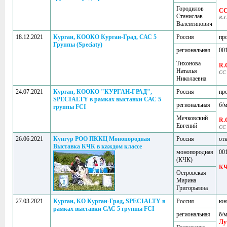
Городилов
C
Станислав
R.
Валентинович
18.12.2021
Курган, КООКО Курган-Град, САС 5
Россия
пр
Группы (Speciaty)
региональная
001
Тихонова
R.
Наталья
СС
Николаевна
24.07.2021
Курган, КООКО "КУРГАН-ГРАД",
Россия
пр
SPECIALTY в рамках выставки САС 5
региональная
б/м
группы FCI
Мечковский
R.
Евгений
СС
26.06.2021
Кунгур РОО ПККЦ Монопородная
Россия
от
Выставка КЧК в каждом классе
монопородная
001
(КЧК)
К
Островская
Марина
Григорьевна
27.03.2021
Курган, КО Курган-Град, SPECIALTY в
Россия
юн
рамках выставки САС 5 группы FCI
региональная
б/м
Лу