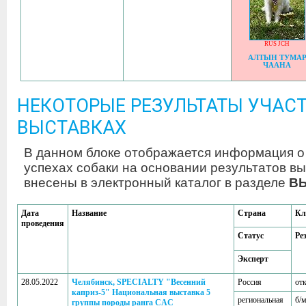
RUS JCH
АЛТЫН ТУМА
ЧААНА
НЕКОТОРЫЕ РЕЗУЛЬТАТЫ УЧАСТ
ВЫСТАВКАХ
В данном блоке отображается информация о
успехах собаки на основании результатов вы
внесены в электронный каталог в разделе
В
Дата
Название
Страна
Кл
проведения
Статус
Ре
Эксперт
28.05.2022
Челябинск, SPECIALTY "Весенний
Россия
от
каприз-5" Национальная выставка 5
региональная
б/м
группы породы ранга CAC