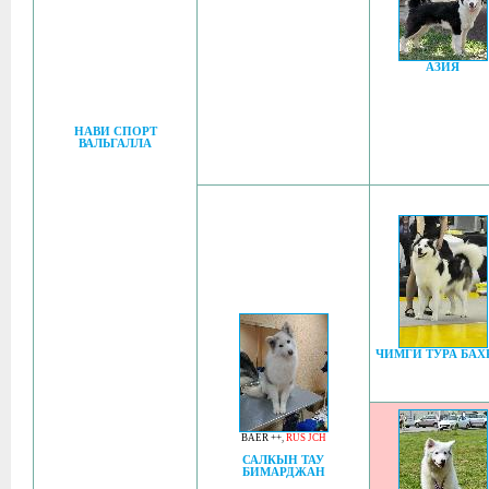
АЗИЯ
НАВИ СПОРТ
ВАЛЬГАЛЛА
ЧИМГИ ТУРА БАХ
BAER ++
,
RUS JCH
САЛКЫН ТАУ
БИМАРДЖАН