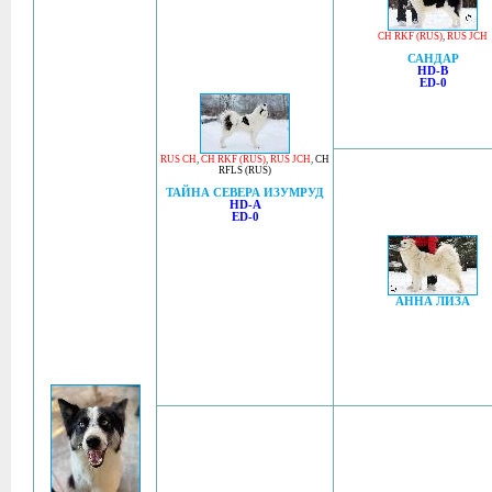
CH RKF (RUS)
,
RUS JCH
САНДАР
HD-B
ED-0
RUS CH
,
CH RKF (RUS)
,
RUS JCH
,
CH
RFLS (RUS)
ТАЙНА СЕВЕРА ИЗУМРУД
HD-A
ED-0
АННА ЛИЗА