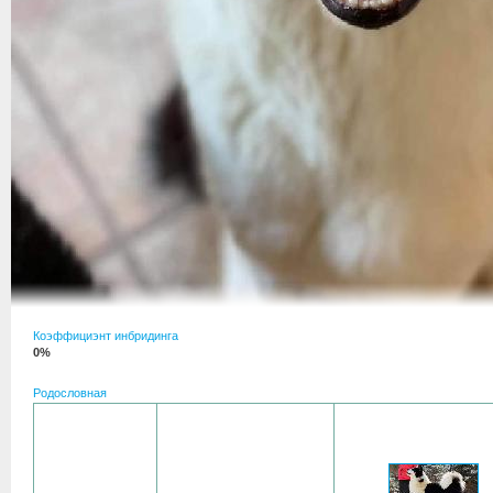
Коэффициэнт инбридинга
0%
Родословная