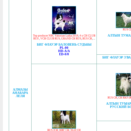
RUS C
АЛТЫН ТУМА
Top producer NBC Yakutian Laika 2019
,
4 x CH CLUB
RUS
,
VCH CLUB RUS
,
GRAND CH RUS
,
RUS CH
, ...
БИГ ФЛАУЭР БАЛОВЕНЬ СУДЬБЫ
PL-00
HD-A/A
ED-0/0
БИГ ФЛАУЭР З'В
АЛМАЗЫ
АНАБАРА
ЛЕЛЯ
RUS CH
,
CH RKF (
АЛТЫН ТУМА
РУССКИЙ Б
RUS JCH
,
HRV CH
,
NLD CH