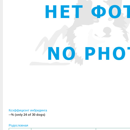
Коэффициэнт инбридинга
--% (only 24 of 30 dogs)
Родословная