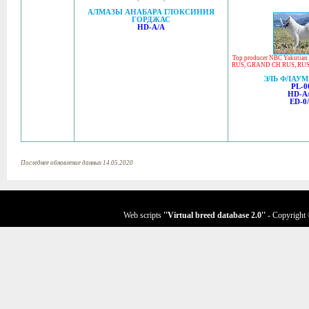
АЛМАЗЫ АНАБАРА ГЛОКСИНИЯ
ГОРДЖАС
HD-A/A
Top producer NBC Yakutian
RUS
,
GRAND CH RUS
,
RUS
ЭЛЬ ФЛАУМ
PL-0
HD-A
ED-0/
Последнее обновление данных 14.05.2020
Web scripts
''Virtual breed database
2.0
''
- Copyright