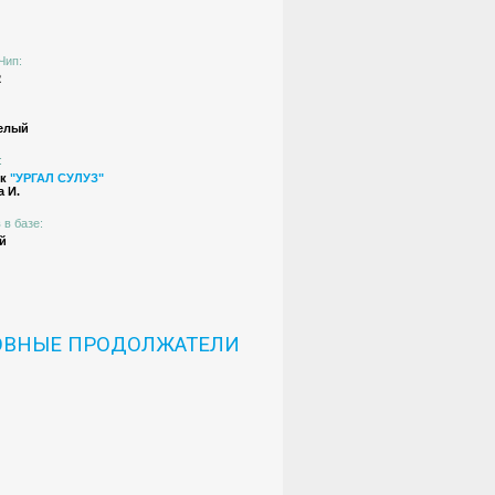
Чип:
2
елый
:
ик
"УРГАЛ СУЛУЗ"
 И.
 в базе:
й
ОВНЫЕ ПРОДОЛЖАТЕЛИ