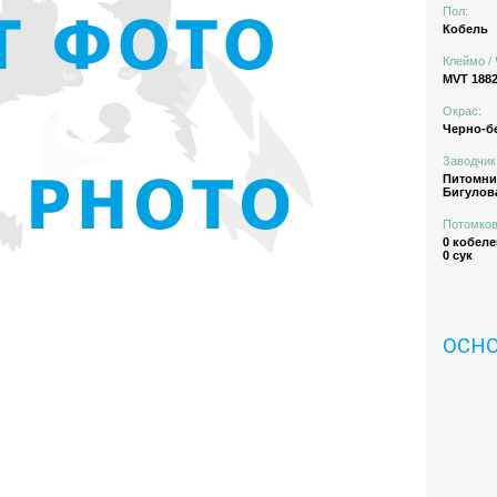
Пол:
Кобель
Клеймо / 
MVT 188
Окрас:
Черно-б
Заводчик
Питомн
Бигулова
Потомков
0 кобеле
0 сук
ОСН