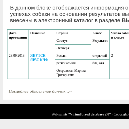
В данном блоке отображается информация о
успехах собаки на основании результатов вы
внесены в электронный каталог в разделе
В
Дата
Название
Страна
Класс
Число соба
проведения
в классе
Статус
Результат
Эксперт
28.09.2013
ЯКУТСК
Россия
открытый
2
ЯРАС КЧФ
региональная
б/м, отл.
Островская Марина
Григорьевна
Последнее обновление данных ..--
Web scripts
''Virtual breed database
2.0
''
- Copyright