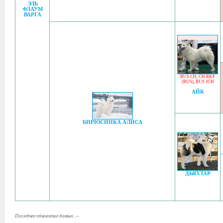
ЭЛЬ
ФЛАУМ
ВАРГА
RUS CH
,
CH RKF
(RUS)
,
RUS JCH
АЙК
БИРЮСИНКА АЛИСА
ДЬЯХТАР
Последнее обновление данных ..--