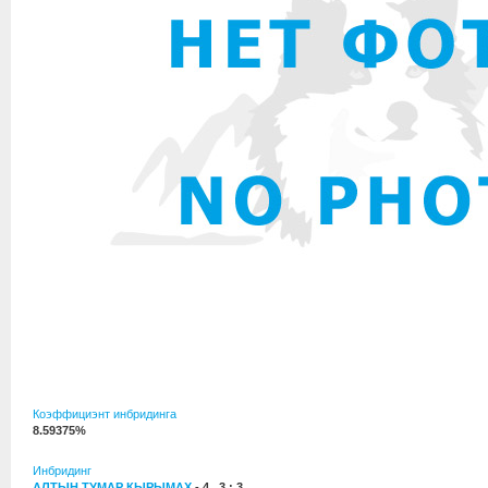
Коэффициэнт инбридинга
8.59375%
Инбридинг
АЛТЫН ТУМАР КЫРЫМАХ
- 4 , 3 : 3